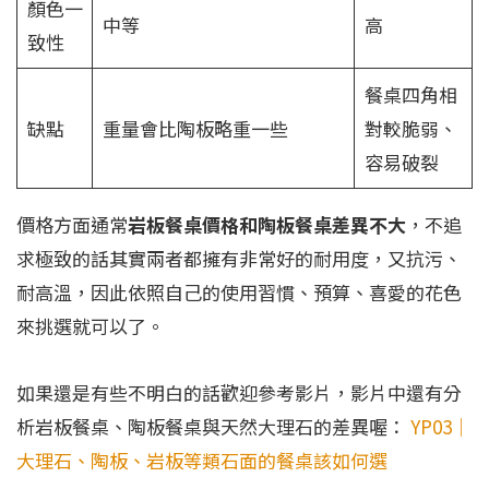
顏色一
中等
高
致性
餐桌四角相
缺點
重量會比陶板略重一些
對較脆弱、
容易破裂
價格方面通常
岩板餐桌價格和陶板餐桌差異不大
，不追
求極致的話其實兩者都擁有非常好的耐用度，又抗污、
耐高溫，因此依照自己的使用習慣、預算、喜愛的花色
來挑選就可以了。
如果還是有些不明白的話歡迎參考影片，影片中還有分
析岩板餐桌、陶板餐桌與天然大理石的差異喔：
YP03｜
大理石、陶板、岩板等類石面的餐桌該如何選