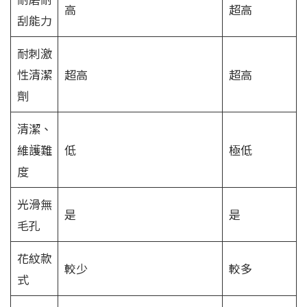
高
超高
刮能力
耐刺激
性清潔
超高
超高
劑
清潔、
維護難
低
極低
度
光滑無
是
是
毛孔
花紋款
較少
較多
式