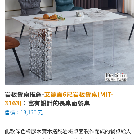
岩板餐桌推薦-
艾德嘉6尺岩板餐桌(MIT-
3163)
：富有設計的長桌面餐桌
售價：13,120 元
此款深色橡膠木實木搭配岩板桌面製作而成的餐桌給人