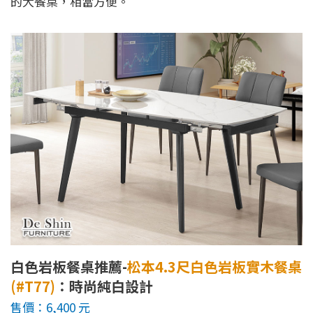
的大餐桌，相當方便。
白色岩板餐桌推薦-
松本4.3尺白色岩板實木餐桌
(#T77)
：時尚純白設計
售價：6,400 元