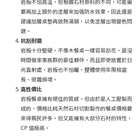
岩板不怕高溫，但根據石材原料的不同，可能需
要再加上額外的塗層來加強防水效果，因此還是
建議加層桌墊再放熱湯鍋，以免塗層出現變色問
題。
抗刮耐磨
岩板十分堅硬，不像木餐桌一樣容易刮花，是沒
時間做家事族群的最佳夥伴，而且即使放置於日
光直射處，岩板也不怕曬，整體使用年限相當
長、很難損壞。
高性價比
岩板餐桌擁有絕佳的質感，但由於是人工壓製而
成的，價格比純天然石材切割製作的餐桌價格要
來得親民許多，但又能擁有大部分石材的特性，
CP 值極高。