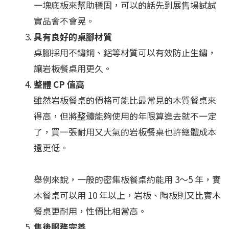
一塊底板來幫助穩固，可以的話先到展售場試試
實品會不會晃。
具有良好的桌腳材質
桌腳採用不鏽鋼、鋁等材質可以有效防止生鏽，
讓岩板餐桌用更久。
整體 CP 值高
雖然岩板餐桌的價格可能比最常見的木質餐桌來
得高，但將整體能夠使用的年限算進去就不一定
了，買一張耐用又大氣的岩板餐桌也許總體成本
還更低。
舉例來說，一般的密集板餐桌約能用 3～5 年，實
木餐桌可以用 10 年以上，岩板、陶板則又比實木
餐桌更耐用，性價比相當高。
售後服務完善