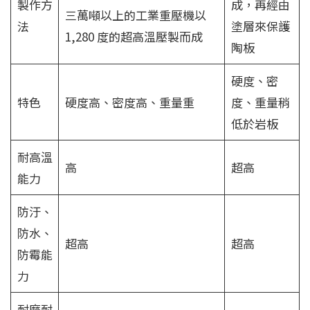
製作方
成，再經由
三萬噸以上的工業重壓機以
法
塗層來保護
1,280 度的超高溫壓製而成
陶板
硬度、密
特色
硬度高、密度高、重量重
度、重量稍
低於岩板
耐高溫
高
超高
能力
防汙、
防水、
超高
超高
防霉能
力
耐磨耐