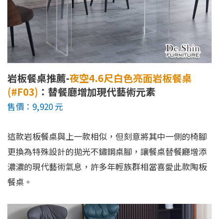
岩板餐桌推薦-
夜空4.6尺白色亮面岩板餐桌
(#F03)
：替餐廳增加現代藝術元素
售價：9,920 元
這款岩板餐桌與上一款相似，但刻意將其中一側的椅腳
更換為特殊設計的拋光不鏽鋼桌腳，讓餐桌替餐廳增添
濃濃的現代藝術氣息，許多年輕族群相當喜愛此款陶板
餐桌。