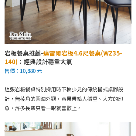
岩板餐桌推薦-
達雷爾岩板4.6尺餐桌(WZ35-
140)
：經典設計穩重大氣
售價：10,880 元
這張岩板餐桌特別採用時下較少見的傳統桶式桌腳設
計，無稜角的圓潤外觀，容易帶給人穩重、大方的印
象，許多長輩只看一眼就喜歡上。