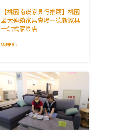
【桃園南崁家具行推薦】桃園
最大連鎖家具賣場—德新家具
一站式家具店
閱讀更多 »