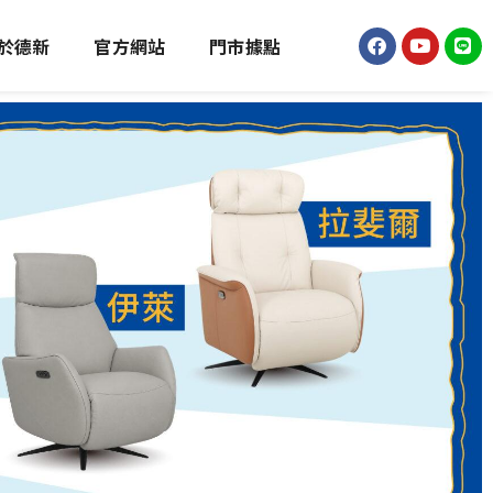
於德新
官方網站
門市據點