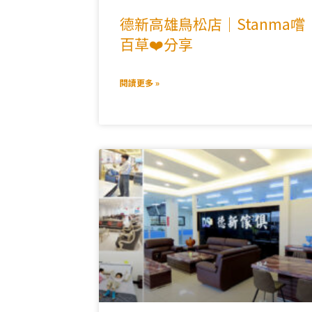
德新高雄鳥松店｜Stanma嚐
百草❤️分享
閱讀更多 »