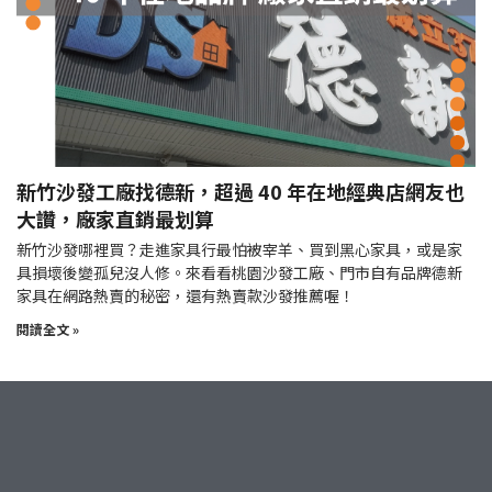
新竹沙發工廠找德新，超過 40 年在地經典店網友也
大讚，廠家直銷最划算
新竹沙發哪裡買？走進家具行最怕被宰羊、買到黑心家具，或是家
具損壞後變孤兒沒人修。來看看桃園沙發工廠、門市自有品牌德新
家具在網路熱賣的秘密，還有熱賣款沙發推薦喔！
閱讀全文 »