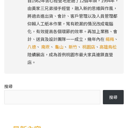
自1982年苦心經營地走過了12個年頭，1994年，
由黃家三兄弟接手經營，融入新的思維與作風，
將過去進出貨、會計、客戶管理以及人員管理都
仰賴人工紙本作業，常有疏漏的情況改成電腦
化，有效提高各個環節的效率。再加上業務、會
計、送貨及設計團隊一一成立，幾年內在
楊梅
、
八德
、
南崁
、
龜山
、
新竹
、
桃園店
、
高雄鳥松
陸續展店，成為首例桃園市最大家具連鎖直營
店。
搜尋
搜尋