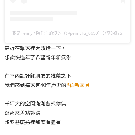
我是Penny / 陪你有的沒的（@pennyliu_0630）分享的貼文
最近在幫家裡大改造一下，
想說快過年了希望新年新氣象!!
在室內設計師朋友的推薦之下
我們來到這家有40年歷史的
#德新家具
千坪大的空間滿滿各式傢俱
逛起來差點迷路
想要甚麼這裡都應有盡有