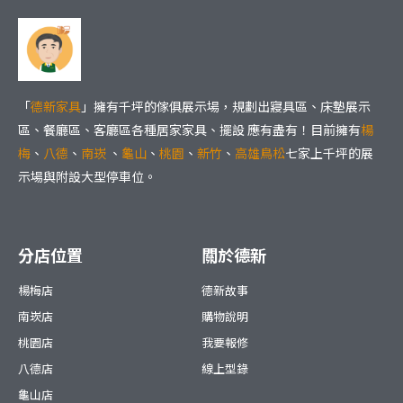
「
德新家具
」擁有千坪的傢俱展示場，規劃出寢具區、床墊展示
區、餐廳區、客廳區各種居家家具、擺設 應有盡有！目前擁有
楊
梅
、
八德
、
南崁
、
龜山
、
桃園
、
新竹
、
高雄鳥松
七家上千坪的展
示場與附設大型停車位。
分店位置
關於德新
楊梅店
德新故事
南崁店
購物說明
桃園店
我要報修
八德店
線上型錄
龜山店