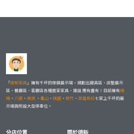
「
德新家具
」擁有千坪的傢俱展示場，規劃出寢具區、床墊展示
區、餐廳區、客廳區各種居家家具、擺設 應有盡有！目前擁有
楊
梅
、
八德
、
南崁
、
龜山
、
桃園
、
新竹
、
高雄鳥松
七家上千坪的展
示場與附設大型停車位。
分店位置
關於德新