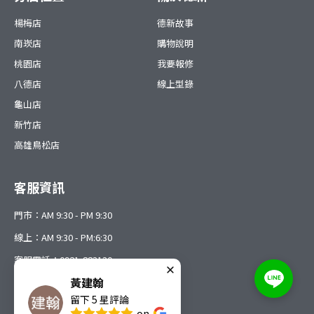
楊梅店
德新故事
南崁店
購物說明
桃園店
我要報修
八德店
線上型錄
龜山店
新竹店
高雄鳥松店
客服資訊
門市：AM 9:30 - PM 9:30
線上：AM 9:30 - PM:6:30
客服電話：0921-883130
黃建翰
留下
5
星評論
on