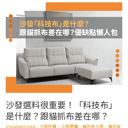
沙發選料很重要！「科技布」
是什麼？跟貓抓布差在哪？
Uncategorized
、
沙發保養
、
沙發選購
、
貓抓皮沙發
、
貓抓皮