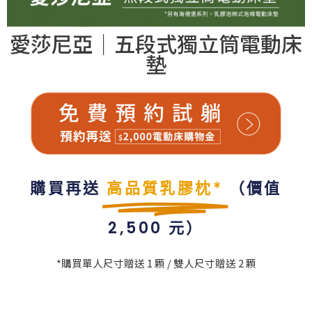
愛莎尼亞｜五段式獨立筒電動床
墊
購買再送
高品質乳膠枕*
（價值
2,500 元）​
*購買單人尺寸贈送 1 顆 / 雙人尺寸贈送 2 顆