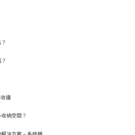
具？
嗎？
潢收邊
多收納空間？
決方案 – 系統櫃