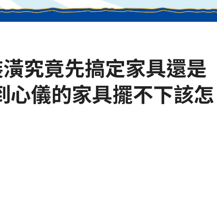
家裝潢究竟先搞定家具還是
到心儀的家具擺不下該怎