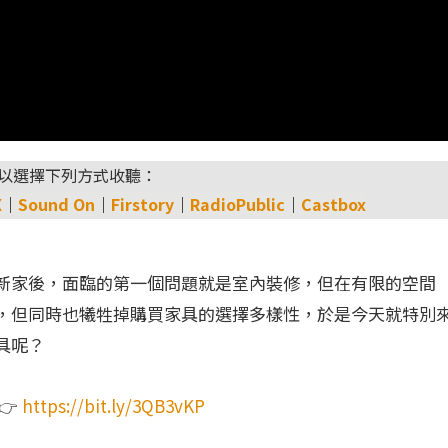
以選擇下列方式收聽：
X
｜
Sound On
｜
Firstory
｜
RadioPublic
｜
Castbox
新家後，面臨的第一個問題就是室內裝修，但在有限的空間
，但同時也犧牲掉購買家具的選擇多樣性，於是今天就特別
具呢？
👉
https://bit.ly/3QB3vKP