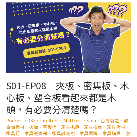
S01-EP08｜夾板、密集板、木
心板、塑合板看起來都是木
頭，有必要分清楚嗎？
Podcast
/
DSF
、
furniture
、
Mattress
、
sofa
、
台灣製造
、
塑
合板板材
、
夾板
、
客製化
、
家具挑選
、
家具推薦
、
家具板材
、
家具行
、
家具誠實哥
、
家具誠實說
、
家具賣場
、
家具購買
、
密