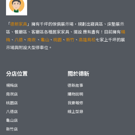
「
德新家具
」擁有千坪的傢俱展示場，規劃出寢具區、床墊展示
區、餐廳區、客廳區各種居家家具、擺設 應有盡有！目前擁有
楊
梅
、
八德
、
南崁
、
龜山
、
桃園
、
新竹
、
高雄鳥松
七家上千坪的展
示場與附設大型停車位。
分店位置
關於德新
楊梅店
德新故事
南崁店
購物說明
桃園店
我要報修
八德店
線上型錄
龜山店
新竹店