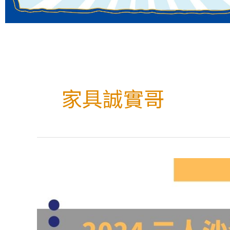
家具誠實哥