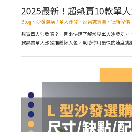
2025最新！超熱賣10款單
Blog
、
沙發選購
/
單人沙發
、
家具誠實哥
、
德新傢俱
想買單人沙發嗎？一起來快速了解常見單人沙發尺寸、
款熱賣單人沙發推薦懶人包，幫助你用最快的速度挑