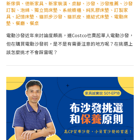
新傢俱
、
德新家具
、
新家裝潢
、
桌腳
、
沙發
、
沙發推薦
、
沙發
訂製
、
泡綿
、
獨立筒床墊
、
系統櫥櫃
、
純乳膠床墊
、
訂製家
具
、
記憶床墊
、
貓抓步沙發
、
貓抓皮
、
連結式床墊
、
電動床
墊
、
餐廳
、
餐桌
電動沙發近年來討論度頗高，連Costco也賣起單人電動沙發，
但在購買電動沙發前，是不是有需要注意的地方呢？在挑選上
該怎麼挑才不會踩雷呢？