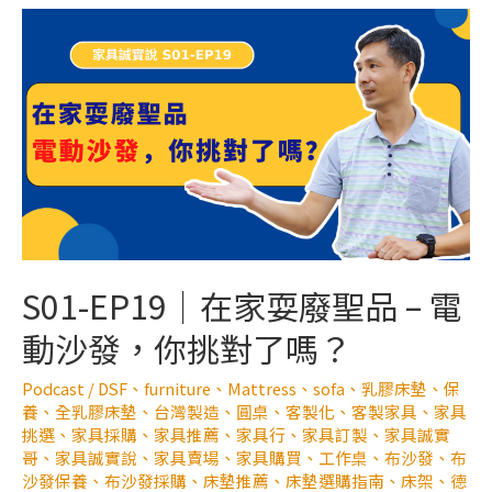
S01-EP19｜在家耍廢聖品 – 電
動沙發，你挑對了嗎？
Podcast
/
DSF
、
furniture
、
Mattress
、
sofa
、
乳膠床墊
、
保
養
、
全乳膠床墊
、
台灣製造
、
圓桌
、
客製化
、
客製家具
、
家具
挑選
、
家具採購
、
家具推薦
、
家具行
、
家具訂製
、
家具誠實
哥
、
家具誠實說
、
家具賣場
、
家具購買
、
工作桌
、
布沙發
、
布
沙發保養
、
布沙發採購
、
床墊推薦
、
床墊選購指南
、
床架
、
德