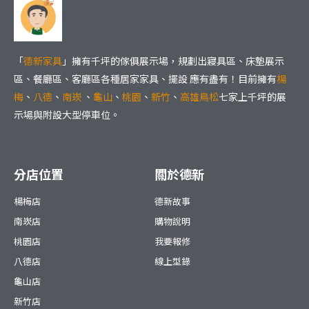
「
德新家具
」擁有千坪的傢俱展示場，規劃出寢具區、床墊展示
區、餐廳區、客廳區各種居家家具、擺設 應有盡有！目前擁有
楊
梅
、
八德
、
南崁
、
龜山
、
桃園
、
新竹
、
高雄鳥松
七家上千坪的展
示場與附設大型停車位。
分店位置
關於德新
楊梅店
德新故事
南崁店
購物說明
桃園店
我要報修
八德店
線上型錄
龜山店
新竹店