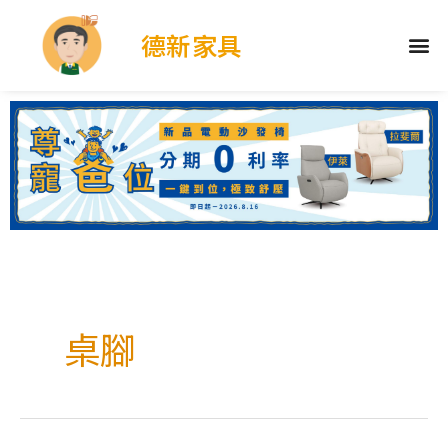
德新家具
桌腳