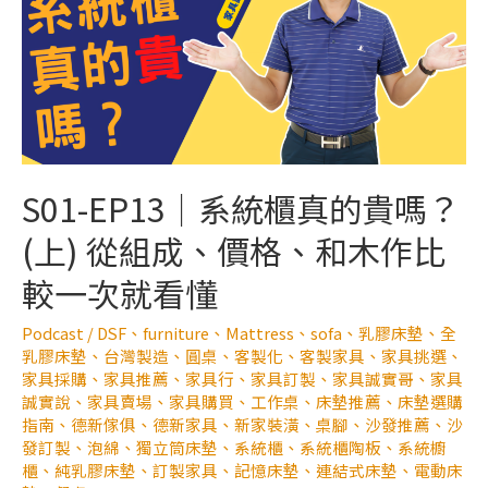
S01-EP13｜系統櫃真的貴嗎？
(上) 從組成、價格、和木作比
較一次就看懂
Podcast
/
DSF
、
furniture
、
Mattress
、
sofa
、
乳膠床墊
、
全
乳膠床墊
、
台灣製造
、
圓桌
、
客製化
、
客製家具
、
家具挑選
、
家具採購
、
家具推薦
、
家具行
、
家具訂製
、
家具誠實哥
、
家具
誠實說
、
家具賣場
、
家具購買
、
工作桌
、
床墊推薦
、
床墊選購
指南
、
德新傢俱
、
德新家具
、
新家裝潢
、
桌腳
、
沙發推薦
、
沙
發訂製
、
泡綿
、
獨立筒床墊
、
系統櫃
、
系統櫃陶板
、
系統櫥
櫃
、
純乳膠床墊
、
訂製家具
、
記憶床墊
、
連結式床墊
、
電動床