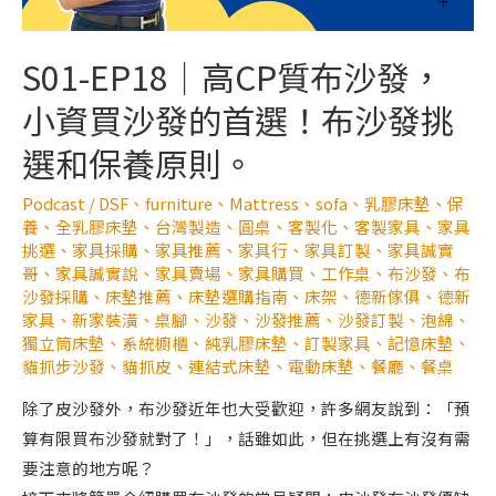
S01-EP18｜高CP質布沙發，
小資買沙發的首選！布沙發挑
選和保養原則。
Podcast
/
DSF
、
furniture
、
Mattress
、
sofa
、
乳膠床墊
、
保
養
、
全乳膠床墊
、
台灣製造
、
圓桌
、
客製化
、
客製家具
、
家具
挑選
、
家具採購
、
家具推薦
、
家具行
、
家具訂製
、
家具誠實
哥
、
家具誠實說
、
家具賣場
、
家具購買
、
工作桌
、
布沙發
、
布
沙發採購
、
床墊推薦
、
床墊選購指南
、
床架
、
德新傢俱
、
德新
家具
、
新家裝潢
、
桌腳
、
沙發
、
沙發推薦
、
沙發訂製
、
泡綿
、
獨立筒床墊
、
系統櫥櫃
、
純乳膠床墊
、
訂製家具
、
記憶床墊
、
貓抓步沙發
、
貓抓皮
、
連結式床墊
、
電動床墊
、
餐廳
、
餐桌
除了皮沙發外，布沙發近年也大受歡迎，許多網友說到：「預
算有限買布沙發就對了！」，話雖如此，但在挑選上有沒有需
要注意的地方呢？