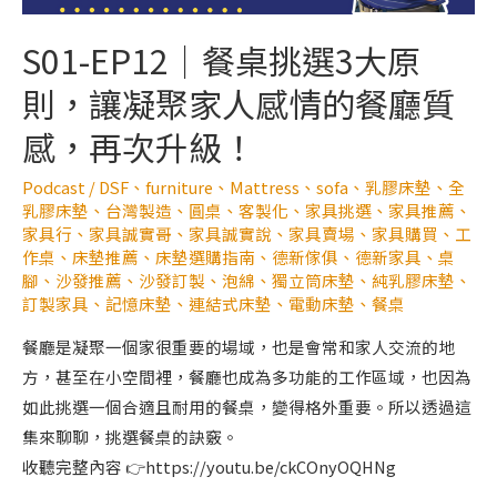
S01-EP12｜餐桌挑選3大原
則，讓凝聚家人感情的餐廳質
感，再次升級！
Podcast
/
DSF
、
furniture
、
Mattress
、
sofa
、
乳膠床墊
、
全
乳膠床墊
、
台灣製造
、
圓桌
、
客製化
、
家具挑選
、
家具推薦
、
家具行
、
家具誠實哥
、
家具誠實說
、
家具賣場
、
家具購買
、
工
作桌
、
床墊推薦
、
床墊選購指南
、
德新傢俱
、
德新家具
、
桌
腳
、
沙發推薦
、
沙發訂製
、
泡綿
、
獨立筒床墊
、
純乳膠床墊
、
訂製家具
、
記憶床墊
、
連結式床墊
、
電動床墊
、
餐桌
餐廳是凝聚一個家很重要的場域，也是會常和家人交流的地
方，甚至在小空間裡，餐廳也成為多功能的工作區域，也因為
如此挑選一個合適且耐用的餐桌，變得格外重要。所以透過這
集來聊聊，挑選餐桌的訣竅。
收聽完整內容 👉https://youtu.be/ckCOnyOQHNg