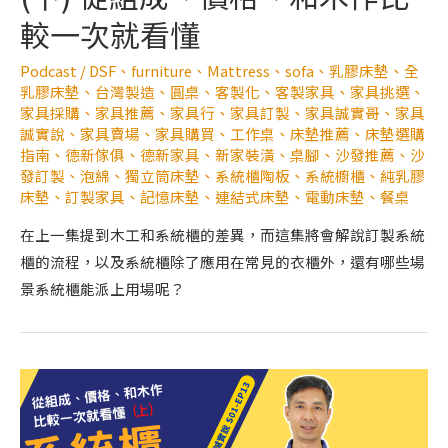
較一次就看懂
Podcast
/
DSF
、
furniture
、
Mattress
、
sofa
、
乳膠床墊
、
全
乳膠床墊
、
台灣製造
、
圓桌
、
客製化
、
客製家具
、
家具挑選
、
家具採購
、
家具推薦
、
家具行
、
家具訂製
、
家具誠實哥
、
家具
誠實說
、
家具賣場
、
家具購買
、
工作桌
、
床墊推薦
、
床墊選購
指南
、
德新傢俱
、
德新家具
、
新家裝潢
、
桌腳
、
沙發推薦
、
沙
發訂製
、
泡綿
、
獨立筒床墊
、
系統櫃陶板
、
系統櫥櫃
、
純乳膠
床墊
、
訂製家具
、
記憶床墊
、
連結式床墊
、
電動床墊
、
餐桌
在上一集提到木工和系統櫃的差異，而這集將會解說訂製系統
櫃的流程，以及系統櫃除了應用在常見的衣櫃外，還有哪些場
景系統櫃能派上用場呢？