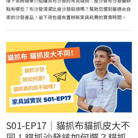
接下來將簡單介紹購買布沙發的常見疑問：皮沙發布沙發優缺
點有哪些？布沙發清潔比皮沙發麻煩嗎？幫助您選到最適合自
家的沙發產品，省下荷包還有置辦新家具耗費的寶貴時間。
S01-EP17｜貓抓布貓抓皮大不
同！貓抓沙發該如何選？貓抓