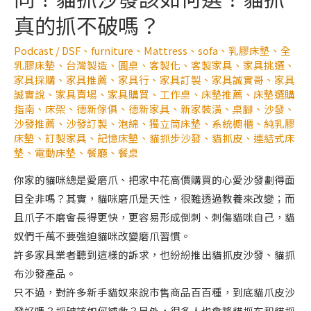
真的抓不破嗎？
Podcast
/
DSF
、
furniture
、
Mattress
、
sofa
、
乳膠床墊
、
全
乳膠床墊
、
台灣製造
、
圓桌
、
客製化
、
客製家具
、
家具挑選
、
家具採購
、
家具推薦
、
家具行
、
家具訂製
、
家具誠實哥
、
家具
誠實說
、
家具賣場
、
家具購買
、
工作桌
、
床墊推薦
、
床墊選購
指南
、
床架
、
德新傢俱
、
德新家具
、
新家裝潢
、
桌腳
、
沙發
、
沙發推薦
、
沙發訂製
、
泡綿
、
獨立筒床墊
、
系統櫥櫃
、
純乳膠
床墊
、
訂製家具
、
記憶床墊
、
貓抓步沙發
、
貓抓皮
、
連結式床
墊
、
電動床墊
、
餐廳
、
餐桌
你家的貓咪總是愛磨爪、把家中花高價購買的心愛沙發劃得面
目全非嗎？其實，貓咪磨爪是天性，很難透過教養來改變；而
且爪子不磨會長得更快，更容易形成倒刺、刺傷貓咪自己，貓
奴們千萬不要強迫貓咪改變磨爪習慣。
許多家具業者聽到這樣的訴求，也紛紛推出貓抓皮沙發、貓抓
布沙發產品。
只不過，對許多新手貓奴來說市售商品百百種，到底貓爪皮沙
發好嗎？抓破該如何補救？另外，很多人也會將貓抓布和貓抓