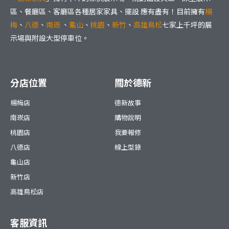
區、餐廳區、客廳區各種居家家具、擺設 應有盡有！目前擁有
楊
梅
、
八德
、
南崁
、
龜山
、
桃園
、
新竹
、
高雄鳥松
七家上千坪的展
示場與附設大型停車位。
分店位置
關於德新
楊梅店
德新故事
南崁店
購物說明
桃園店
我要報修
八德店
線上型錄
龜山店
新竹店
高雄鳥松店
客服資訊