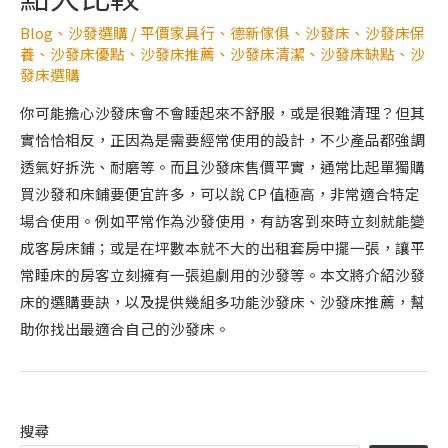
Blog
、
沙發選購
/
平價家具行
、
德新傢俱
、
沙發床
、
沙發床保
養
、
沙發床優點
、
沙發床推薦
、
沙發床清潔
、
沙發床缺點
、
沙
發床選購
你可能擔心沙發床會不會睡起來不舒服，或是很難清理？但其
實恰恰相反，正因為是需要經常使用的設計，不少產品都強調
透氣好拆洗、耐磨等。而且沙發床售價平實，通常比起單獨購
買沙發和床鋪要便宜許多，可以說 CP 值極高，非常適合特定
場合使用。例如平常作為沙發使用，有訪客到來時立刻就能變
成客房床鋪；或是在坪數本就不大的出租套房中擺一張，讓平
常睡床的房客立刻擁有一張追劇用的沙發等。本文將介紹沙發
床的選購要訣，以及提供幾組多功能沙發床、沙發床推薦，幫
助你找出最適合自己的沙發床。
搜尋