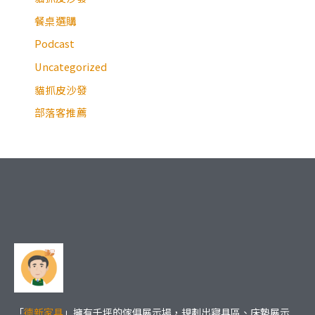
餐桌選購
Podcast
Uncategorized
貓抓皮沙發
部落客推薦
「
德新家具
」擁有千坪的傢俱展示場，規劃出寢具區、床墊展示