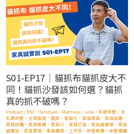
S01-EP17｜貓抓布貓抓皮大不
同！貓抓沙發該如何選？貓抓
真的抓不破嗎？
Podcast
/
DSF
、
furniture
、
Mattress
、
sofa
、
乳膠床墊
、
全
乳膠床墊
、
台灣製造
、
圓桌
、
客製化
、
客製家具
、
家具挑選
、
家具採購
、
家具推薦
、
家具行
、
家具訂製
、
家具誠實哥
、
家具
誠實說
、
家具賣場
、
家具購買
、
工作桌
、
床墊推薦
、
床墊選購