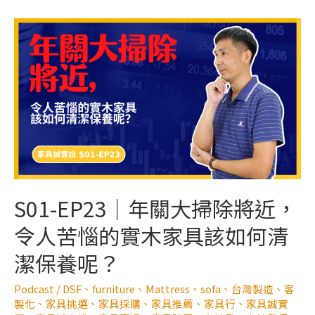
S01-EP23｜年關大掃除將近，
令人苦惱的實木家具該如何清
潔保養呢？
Podcast
/
DSF
、
furniture
、
Mattress
、
sofa
、
台灣製造
、
客
製化
、
家具挑選
、
家具採購
、
家具推薦
、
家具行
、
家具誠實