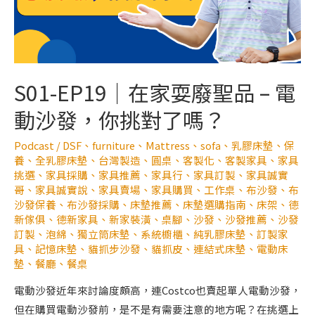
S01-EP19｜在家耍廢聖品 – 電
動沙發，你挑對了嗎？
Podcast
/
DSF
、
furniture
、
Mattress
、
sofa
、
乳膠床墊
、
保
養
、
全乳膠床墊
、
台灣製造
、
圓桌
、
客製化
、
客製家具
、
家具
挑選
、
家具採購
、
家具推薦
、
家具行
、
家具訂製
、
家具誠實
哥
、
家具誠實說
、
家具賣場
、
家具購買
、
工作桌
、
布沙發
、
布
沙發保養
、
布沙發採購
、
床墊推薦
、
床墊選購指南
、
床架
、
德
新傢俱
、
德新家具
、
新家裝潢
、
桌腳
、
沙發
、
沙發推薦
、
沙發
訂製
、
泡綿
、
獨立筒床墊
、
系統櫥櫃
、
純乳膠床墊
、
訂製家
具
、
記憶床墊
、
貓抓步沙發
、
貓抓皮
、
連結式床墊
、
電動床
墊
、
餐廳
、
餐桌
電動沙發近年來討論度頗高，連Costco也賣起單人電動沙發，
但在購買電動沙發前，是不是有需要注意的地方呢？在挑選上