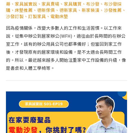
哥
、
家具誠實說
、
家具賣場
、
家具購買
、
布沙發
、
布沙發採
購
、
床墊推薦
、
德新傢俱
、
德新家具
、
新家裝潢
、
沙發推薦
、
沙發訂製
、
訂製家具
、
電動床墊
因為疫情關係，改變大多數人的工作和生活習慣。以工作來
說，從集中辦公到居家辦公(WFH)，過往由於長時間的在辦公
室工作，該有的辦公用具公司也都準備好；但當回到家工作
後，才發現原有的居家環境和設備，是不太適合長時間工作
的。所以，最近越來越多人開始注重家中工作設備的升級，像
是書桌和人體工學椅等。