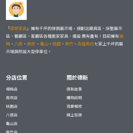
「
德新家具
」擁有千坪的傢俱展示場，規劃出寢具區、床墊展示
區、餐廳區、客廳區各種居家家具、擺設 應有盡有！目前擁有
楊
梅
、
八德
、
南崁
、
龜山
、
桃園
、
新竹
、
高雄鳥松
七家上千坪的展
示場與附設大型停車位。
分店位置
關於德新
楊梅店
德新故事
南崁店
購物說明
桃園店
我要報修
八德店
線上型錄
龜山店
新竹店