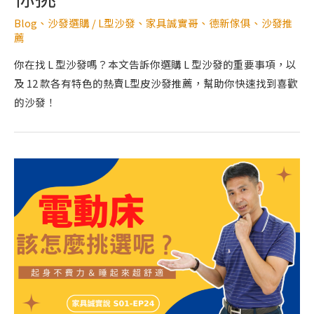
Blog
、
沙發選購
/
L型沙發
、
家具誠實哥
、
德新傢俱
、
沙發推
薦
你在找 L 型沙發嗎？本文告訴你選購 L 型沙發的重要事項，以
及 12 款各有特色的熱賣L型皮沙發推薦，幫助你快速找到喜歡
的沙發！