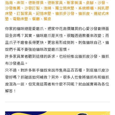
指南
、
床架
、
德新傢俱
、
德新家具
、
新家裝潢
、
桌腳
、
沙發
、
沙發推薦
、
沙發訂製
、
泡綿
、
獨立筒床墊
、
系統櫥櫃
、
純乳膠
床墊
、
訂製家具
、
記憶床墊
、
貓抓步沙發
、
貓抓皮
、
連結式床
墊
、
電動床墊
、
餐廳
、
餐桌
你家的貓咪總是愛磨爪、把家中花高價購買的心愛沙發劃得面
目全非嗎？其實，貓咪磨爪是天性，很難透過教養來改變；而
且爪子不磨會長得更快，更容易形成倒刺、刺傷貓咪自己，貓
奴們千萬不要強迫貓咪改變磨爪習慣。
許多家具業者聽到這樣的訴求，也紛紛推出貓抓皮沙發、貓抓
布沙發產品。
只不過，對許多新手貓奴來說市售商品百百種，到底貓爪皮沙
發好嗎？抓破該如何補救？另外，很多人也會將貓抓布和貓抓
皮混為一談，但究竟這兩者有什麼不同呢？就由誠實哥為各位
解答！