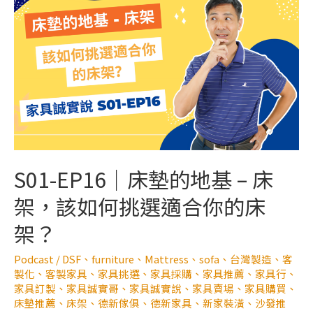
S01-EP16｜床墊的地基 – 床
架，該如何挑選適合你的床
架？
Podcast
/
DSF
、
furniture
、
Mattress
、
sofa
、
台灣製造
、
客
製化
、
客製家具
、
家具挑選
、
家具採購
、
家具推薦
、
家具行
、
家具訂製
、
家具誠實哥
、
家具誠實說
、
家具賣場
、
家具購買
、
床墊推薦
、
床架
、
德新傢俱
、
德新家具
、
新家裝潢
、
沙發推