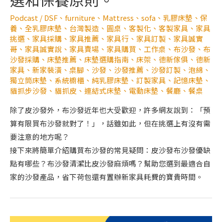
Podcast
/
DSF
、
furniture
、
Mattress
、
sofa
、
乳膠床墊
、
保
養
、
全乳膠床墊
、
台灣製造
、
圓桌
、
客製化
、
客製家具
、
家具
挑選
、
家具採購
、
家具推薦
、
家具行
、
家具訂製
、
家具誠實
哥
、
家具誠實說
、
家具賣場
、
家具購買
、
工作桌
、
布沙發
、
布
沙發採購
、
床墊推薦
、
床墊選購指南
、
床架
、
德新傢俱
、
德新
家具
、
新家裝潢
、
桌腳
、
沙發
、
沙發推薦
、
沙發訂製
、
泡綿
、
獨立筒床墊
、
系統櫥櫃
、
純乳膠床墊
、
訂製家具
、
記憶床墊
、
貓抓步沙發
、
貓抓皮
、
連結式床墊
、
電動床墊
、
餐廳
、
餐桌
除了皮沙發外，布沙發近年也大受歡迎，許多網友說到：「預
算有限買布沙發就對了！」，話雖如此，但在挑選上有沒有需
要注意的地方呢？
接下來將簡單介紹購買布沙發的常見疑問：皮沙發布沙發優缺
點有哪些？布沙發清潔比皮沙發麻煩嗎？幫助您選到最適合自
家的沙發產品，省下荷包還有置辦新家具耗費的寶貴時間。