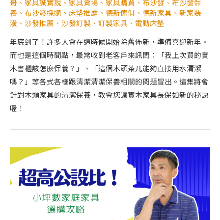
哥
、
家具誠實說
、
家具賣場
、
家具購買
、
布沙發
、
布沙發保
養
、
布沙發採購
、
床墊推薦
、
德新傢俱
、
德新家具
、
新家裝
潢
、
沙發推薦
、
沙發訂製
、
訂製家具
、
電動床墊
年底到了！許多人會在這時候開始除舊佈新，準備喜迎新年。
而也是這個時間點，最常收到老客戶來訊問：「我上次買的實
木書櫃該怎麼保養？」、「這個木頭茶几能夠直接用水清潔
嗎？」等各式各樣跟清潔清潔保養相關的問題冒出。這集將會
針對木頭家具的清潔保養，教會您讓實木家具長保如新的秘訣
喔！