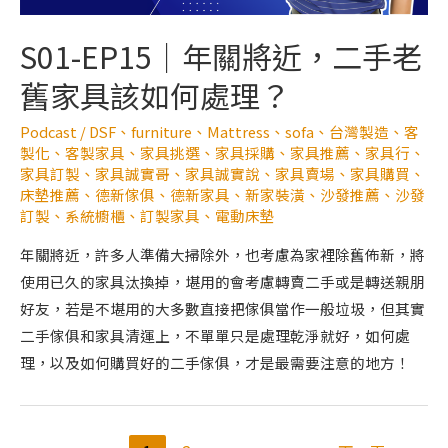
S01-EP15｜年關將近，二手老
舊家具該如何處理？
Podcast
/
DSF
、
furniture
、
Mattress
、
sofa
、
台灣製造
、
客
製化
、
客製家具
、
家具挑選
、
家具採購
、
家具推薦
、
家具行
、
家具訂製
、
家具誠實哥
、
家具誠實說
、
家具賣場
、
家具購買
、
床墊推薦
、
德新傢俱
、
德新家具
、
新家裝潢
、
沙發推薦
、
沙發
訂製
、
系統櫥櫃
、
訂製家具
、
電動床墊
年關將近，許多人準備大掃除外，也考慮為家裡除舊佈新，將
使用已久的家具汰換掉，堪用的會考慮轉賣二手或是轉送親朋
好友，若是不堪用的大多數直接把傢俱當作一般垃圾，但其實
二手傢俱和家具清運上，不單單只是處理乾淨就好，如何處
理，以及如何購買好的二手傢俱，才是最需要注意的地方！