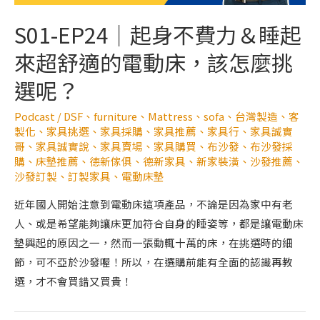
S01-EP24｜起身不費力＆睡起
來超舒適的電動床，該怎麼挑
選呢？
Podcast
/
DSF
、
furniture
、
Mattress
、
sofa
、
台灣製造
、
客
製化
、
家具挑選
、
家具採購
、
家具推薦
、
家具行
、
家具誠實
哥
、
家具誠實說
、
家具賣場
、
家具購買
、
布沙發
、
布沙發採
購
、
床墊推薦
、
德新傢俱
、
德新家具
、
新家裝潢
、
沙發推薦
、
沙發訂製
、
訂製家具
、
電動床墊
近年國人開始注意到電動床這項產品，不論是因為家中有老
人、或是希望能夠讓床更加符合自身的睡姿等，都是讓電動床
墊興起的原因之一，然而一張動輒十萬的床，在挑選時的細
節，可不亞於沙發喔！所以，在選購前能有全面的認識再教
選，才不會買錯又買貴！