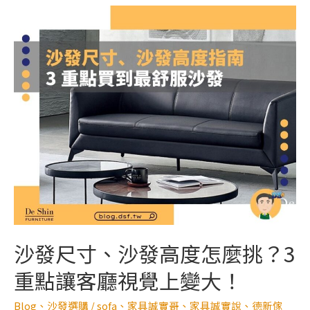
沙發尺寸、沙發高度怎麼挑？3
重點讓客廳視覺上變大！
Blog
、
沙發選購
/
sofa
、
家具誠實哥
、
家具誠實說
、
德新傢