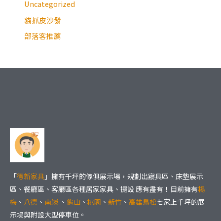
Uncategorized
貓抓皮沙發
部落客推薦
「
德新家具
」擁有千坪的傢俱展示場，規劃出寢具區、床墊展示
區、餐廳區、客廳區各種居家家具、擺設 應有盡有！目前擁有
楊
梅
、
八德
、
南崁
、
龜山
、
桃園
、
新竹
、
高雄鳥松
七家上千坪的展
示場與附設大型停車位。