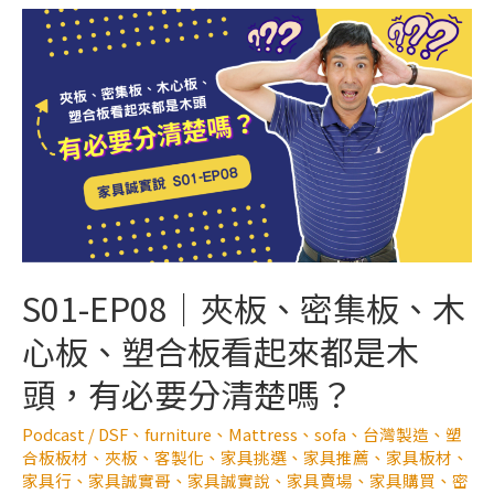
S01-EP08｜夾板、密集板、木
心板、塑合板看起來都是木
頭，有必要分清楚嗎？
Podcast
/
DSF
、
furniture
、
Mattress
、
sofa
、
台灣製造
、
塑
合板板材
、
夾板
、
客製化
、
家具挑選
、
家具推薦
、
家具板材
、
家具行
、
家具誠實哥
、
家具誠實說
、
家具賣場
、
家具購買
、
密