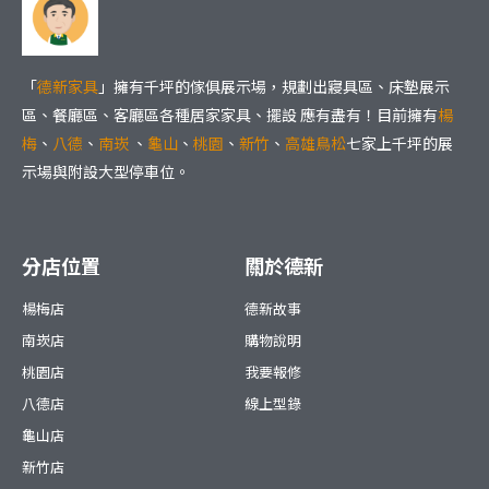
「
德新家具
」擁有千坪的傢俱展示場，規劃出寢具區、床墊展示
區、餐廳區、客廳區各種居家家具、擺設 應有盡有！目前擁有
楊
梅
、
八德
、
南崁
、
龜山
、
桃園
、
新竹
、
高雄鳥松
七家上千坪的展
示場與附設大型停車位。
分店位置
關於德新
楊梅店
德新故事
南崁店
購物說明
桃園店
我要報修
八德店
線上型錄
龜山店
新竹店