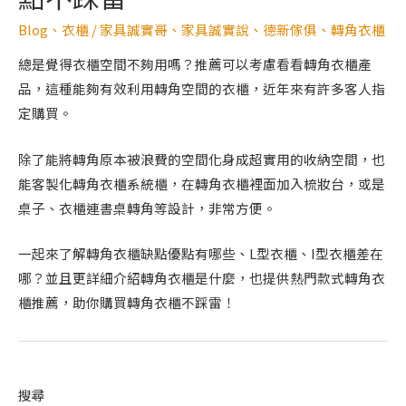
Blog
、
衣櫃
/
家具誠實哥
、
家具誠實說
、
德新傢俱
、
轉角衣櫃
總是覺得衣櫃空間不夠用嗎？推薦可以考慮看看轉角衣櫃產
品，這種能夠有效利用轉角空間的衣櫃，近年來有許多客人指
定購買。
除了能將轉角原本被浪費的空間化身成超實用的收納空間，也
能客製化轉角衣櫃系統櫃，在轉角衣櫃裡面加入梳妝台，或是
桌子、衣櫃連書桌轉角等設計，非常方便。
一起來了解轉角衣櫃缺點優點有哪些、L型衣櫃、I型衣櫃差在
哪？並且更詳細介紹轉角衣櫃是什麼，也提供熱門款式轉角衣
櫃推薦，助你購買轉角衣櫃不踩雷！
搜尋