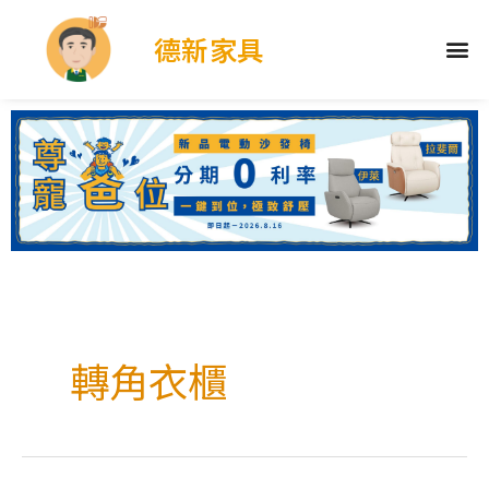
德新家具
轉角衣櫃