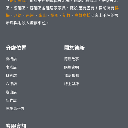
「
德新家具
」擁有千坪的傢俱展示場，規劃出寢具區、床墊展示
區、餐廳區、客廳區各種居家家具、擺設 應有盡有！目前擁有
楊
梅
、
八德
、
南崁
、
龜山
、
桃園
、
新竹
、
高雄鳥松
七家上千坪的展
示場與附設大型停車位。
分店位置
關於德新
楊梅店
德新故事
南崁店
購物說明
桃園店
我要報修
八德店
線上型錄
龜山店
新竹店
高雄鳥松店
客服資訊