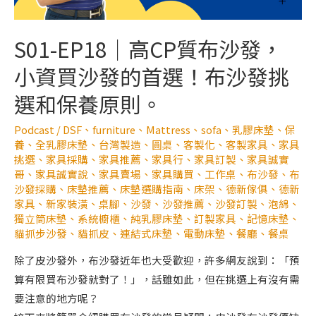
S01-EP18｜高CP質布沙發，
小資買沙發的首選！布沙發挑
選和保養原則。
Podcast
/
DSF
、
furniture
、
Mattress
、
sofa
、
乳膠床墊
、
保
養
、
全乳膠床墊
、
台灣製造
、
圓桌
、
客製化
、
客製家具
、
家具
挑選
、
家具採購
、
家具推薦
、
家具行
、
家具訂製
、
家具誠實
哥
、
家具誠實說
、
家具賣場
、
家具購買
、
工作桌
、
布沙發
、
布
沙發採購
、
床墊推薦
、
床墊選購指南
、
床架
、
德新傢俱
、
德新
家具
、
新家裝潢
、
桌腳
、
沙發
、
沙發推薦
、
沙發訂製
、
泡綿
、
獨立筒床墊
、
系統櫥櫃
、
純乳膠床墊
、
訂製家具
、
記憶床墊
、
貓抓步沙發
、
貓抓皮
、
連結式床墊
、
電動床墊
、
餐廳
、
餐桌
除了皮沙發外，布沙發近年也大受歡迎，許多網友說到：「預
算有限買布沙發就對了！」，話雖如此，但在挑選上有沒有需
要注意的地方呢？