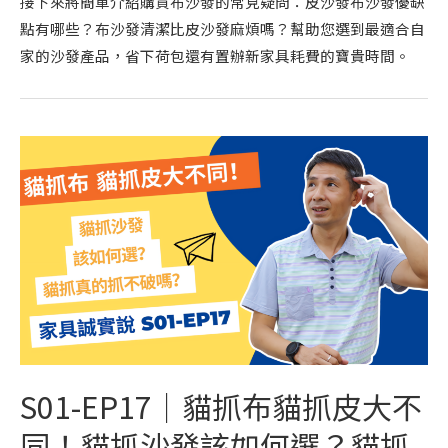
接下來將簡單介紹購買布沙發的常見疑問：皮沙發布沙發優缺
點有哪些？布沙發清潔比皮沙發麻煩嗎？幫助您選到最適合自
家的沙發產品，省下荷包還有置辦新家具耗費的寶貴時間。
S01-EP17｜貓抓布貓抓皮大不
同！貓抓沙發該如何選？貓抓