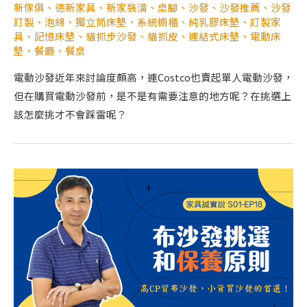
新傢俱
、
德新家具
、
新家裝潢
、
桌腳
、
沙發
、
沙發推薦
、
沙發
訂製
、
泡綿
、
獨立筒床墊
、
系統櫥櫃
、
純乳膠床墊
、
訂製家
具
、
記憶床墊
、
貓抓步沙發
、
貓抓皮
、
連結式床墊
、
電動床
墊
、
餐廳
、
餐桌
電動沙發近年來討論度頗高，連Costco也賣起單人電動沙發，
但在購買電動沙發前，是不是有需要注意的地方呢？在挑選上
該怎麼挑才不會踩雷呢？