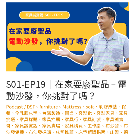
S01-EP19｜在家耍廢聖品 – 電
動沙發，你挑對了嗎？
Podcast
/
DSF
、
furniture
、
Mattress
、
sofa
、
乳膠床墊
、
保
養
、
全乳膠床墊
、
台灣製造
、
圓桌
、
客製化
、
客製家具
、
家具
挑選
、
家具採購
、
家具推薦
、
家具行
、
家具訂製
、
家具誠實
哥
、
家具誠實說
、
家具賣場
、
家具購買
、
工作桌
、
布沙發
、
布
沙發保養
、
布沙發採購
、
床墊推薦
、
床墊選購指南
、
床架
、
德