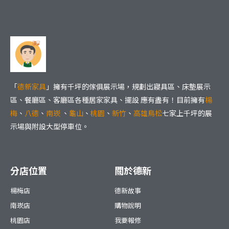
「
德新家具
」擁有千坪的傢俱展示場，規劃出寢具區、床墊展示
區、餐廳區、客廳區各種居家家具、擺設 應有盡有！目前擁有
楊
梅
、
八德
、
南崁
、
龜山
、
桃園
、
新竹
、
高雄鳥松
七家上千坪的展
示場與附設大型停車位。
分店位置
關於德新
楊梅店
德新故事
南崁店
購物說明
桃園店
我要報修