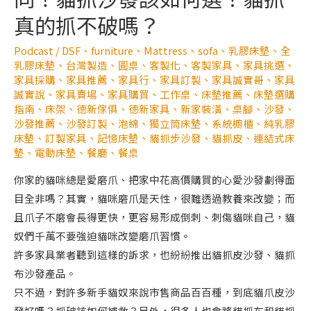
真的抓不破嗎？
Podcast
/
DSF
、
furniture
、
Mattress
、
sofa
、
乳膠床墊
、
全
乳膠床墊
、
台灣製造
、
圓桌
、
客製化
、
客製家具
、
家具挑選
、
家具採購
、
家具推薦
、
家具行
、
家具訂製
、
家具誠實哥
、
家具
誠實說
、
家具賣場
、
家具購買
、
工作桌
、
床墊推薦
、
床墊選購
指南
、
床架
、
德新傢俱
、
德新家具
、
新家裝潢
、
桌腳
、
沙發
、
沙發推薦
、
沙發訂製
、
泡綿
、
獨立筒床墊
、
系統櫥櫃
、
純乳膠
床墊
、
訂製家具
、
記憶床墊
、
貓抓步沙發
、
貓抓皮
、
連結式床
墊
、
電動床墊
、
餐廳
、
餐桌
你家的貓咪總是愛磨爪、把家中花高價購買的心愛沙發劃得面
目全非嗎？其實，貓咪磨爪是天性，很難透過教養來改變；而
且爪子不磨會長得更快，更容易形成倒刺、刺傷貓咪自己，貓
奴們千萬不要強迫貓咪改變磨爪習慣。
許多家具業者聽到這樣的訴求，也紛紛推出貓抓皮沙發、貓抓
布沙發產品。
只不過，對許多新手貓奴來說市售商品百百種，到底貓爪皮沙
發好嗎？抓破該如何補救？另外，很多人也會將貓抓布和貓抓