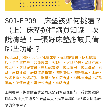
S01-EP09｜床墊該如何挑選？
（上）床墊選擇購買知識一次
說清楚！一張好床墊應該具備
哪些功能？
Podcast
/
DSF
、
sofa
、
乳膠床墊
、
傢具誠實哥
、
傢具誠實
說
、
全乳膠床墊
、
台灣製造
、
客製化
、
家具挑選
、
家具推薦
、
家具行
、
家具誠實哥
、
家具誠實說
、
家具賣場
、
家具購買
、
床
墊
、
床墊推薦
、
床墊選購指南
、
德新傢俱
、
德新家具
、
水床
、
沙發推薦
、
沙發訂製
、
泡綿
、
獨立筒床墊
、
純乳膠床墊
、
訂製
家具
、
記憶床墊
、
連結式床墊
、
電動床墊
上網搜尋、進實體百貨公司或是到傳統傢俱行，看著繁雜的
DM以及比員工還多的床墊本人，是不是讓你常常陷入挑選床
墊的窘境中？