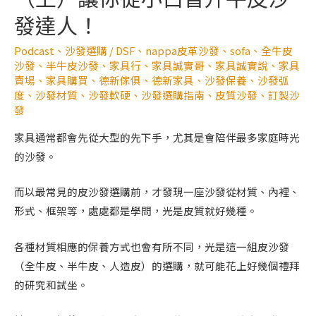
發達人！
Podcast
、
沙發選購
/
DSF
、
nappa皮革沙發
、
sofa
、
全牛皮
沙發
、
半牛皮沙發
、
家具行
、
家具誠實哥
、
家具誠實說
、
家具
賣場
、
家具購買
、
德新傢俱
、
德新家具
、
沙發保養
、
沙發弧
度
、
沙發材質
、
沙發軟硬
、
沙發選購指南
、
皮質沙發
、
訂製沙
發
家具通常都會先從大型的先下手，尤其是會陪伴最多家庭時光
的沙發。
而以最常見的皮沙發選購前，才發現一座沙發從材質、內裡、
形式、框架等，處處都是學問，光是皮質就好幾種。
各種材質相應的保養方式也會有所不同，光是這一組皮沙發
（全牛皮、半牛皮、人造皮）的選購，就可能花上好幾個禮拜
的研究和試坐。