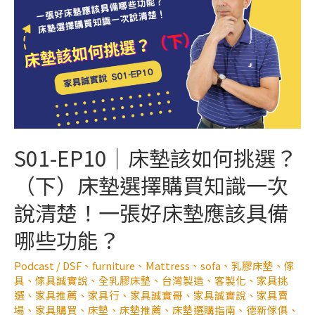
S01-EP10｜床墊該如何挑選？
（下）床墊選擇購買知識一次
說清楚！一張好床墊應該具備
哪些功能？
Podcast
/
DSF
、
furniture
、
Mattress
、
sofa
、
乳膠床墊
、
傢
具
、
傢具誠實說
、
全乳膠床墊
、
台灣製造
、
客製化
、
家具挑
選
、
家具推薦
、
家具行
、
家具誠實哥
、
家具誠實說
、
家具賣
場
、
家具購買
、
床墊
、
床墊推薦
、
床墊選購指南
、
德新傢俱
、