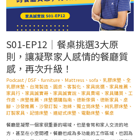
S01-EP12｜餐桌挑選3大原
則，讓凝聚家人感情的餐廳質
感，再次升級！
Podcast
/
DSF
、
furniture
、
Mattress
、
sofa
、
乳膠床墊
、
全
乳膠床墊
、
台灣製造
、
圓桌
、
客製化
、
家具挑選
、
家具推薦
、
家具行
、
家具誠實哥
、
家具誠實說
、
家具賣場
、
家具購買
、
工
作桌
、
床墊推薦
、
床墊選購指南
、
德新傢俱
、
德新家具
、
桌
腳
、
沙發推薦
、
沙發訂製
、
泡綿
、
獨立筒床墊
、
純乳膠床墊
、
訂製家具
、
記憶床墊
、
連結式床墊
、
電動床墊
、
餐桌
餐廳是凝聚一個家很重要的場域，也是會常和家人交流的地
方，甚至在小空間裡，餐廳也成為多功能的工作區域，也因為