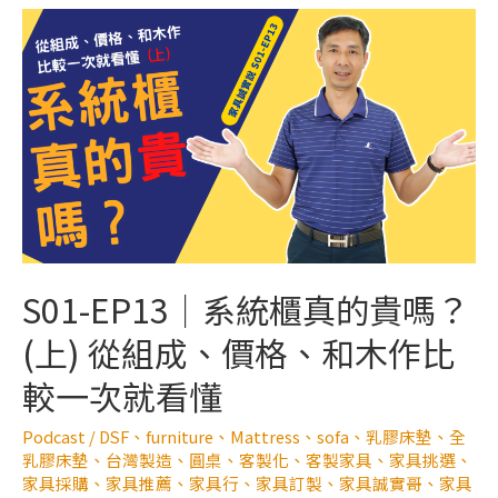
S01-EP13｜系統櫃真的貴嗎？
(上) 從組成、價格、和木作比
較一次就看懂
Podcast
/
DSF
、
furniture
、
Mattress
、
sofa
、
乳膠床墊
、
全
乳膠床墊
、
台灣製造
、
圓桌
、
客製化
、
客製家具
、
家具挑選
、
家具採購
、
家具推薦
、
家具行
、
家具訂製
、
家具誠實哥
、
家具