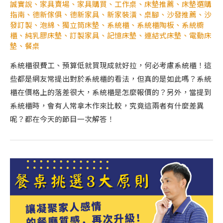
誠實說
、
家具賣場
、
家具購買
、
工作桌
、
床墊推薦
、
床墊選購
指南
、
德新傢俱
、
德新家具
、
新家裝潢
、
桌腳
、
沙發推薦
、
沙
發訂製
、
泡綿
、
獨立筒床墊
、
系統櫃
、
系統櫃陶板
、
系統櫥
櫃
、
純乳膠床墊
、
訂製家具
、
記憶床墊
、
連結式床墊
、
電動床
墊
、
餐桌
系統櫃很費工、預算低就買現成就好拉，何必考慮系統櫃！這
些都是網友常提出對於系統櫃的看法，但真的是如此嗎？系統
櫃在價格上的落差很大，系統櫃是怎麼報價的？另外，當提到
系統櫃時，會有人常拿木作來比較，究竟這兩者有什麼差異
呢？都在今天的節目一次解答！