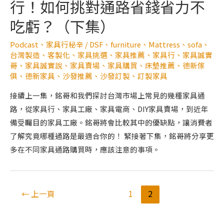
行！如何挑對通路省錢省力不
吃虧？（下集）
Podcast
、
家具行秘辛
/
DSF
、
furniture
、
Mattress
、
sofa
、
台灣製造
、
客製化
、
家具挑選
、
家具推薦
、
家具行
、
家具誠實
哥
、
家具誠實說
、
家具賣場
、
家具購買
、
床墊推薦
、
德新傢
俱
、
德新家具
、
沙發推薦
、
沙發訂製
、
訂製家具
接續上一集，銘哥和我們探討台灣市場上常見的幾種家具通
路，從家具行、家具工廠、家具電商、DIY家具賣場，到近年
備受矚目的家具工廠。銘哥將會比較其中的優缺點，讓消費者
了解究竟哪種通路是最適合你的！ 緊接著下集，銘哥將分享更
多在不同家具通路購買時，應該注意的事項。
←
上一頁
1
2