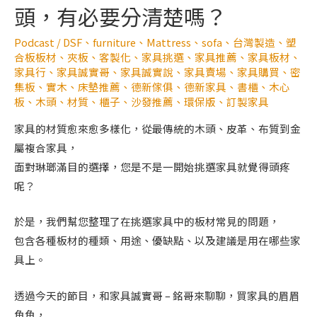
頭，有必要分清楚嗎？
Podcast
/
DSF
、
furniture
、
Mattress
、
sofa
、
台灣製造
、
塑
合板板材
、
夾板
、
客製化
、
家具挑選
、
家具推薦
、
家具板材
、
家具行
、
家具誠實哥
、
家具誠實說
、
家具賣場
、
家具購買
、
密
集板
、
實木
、
床墊推薦
、
德新傢俱
、
德新家具
、
書櫃
、
木心
板
、
木頭
、
材質
、
櫃子
、
沙發推薦
、
環保版
、
訂製家具
家具的材質愈來愈多樣化，從最傳統的木頭、皮革、布質到金
屬複合家具，
面對琳瑯滿目的選擇，您是不是一開始挑選家具就覺得頭疼
呢？
於是，我們幫您整理了在挑選家具中的板材常見的問題，
包含各種板材的種類、用途、優缺點、以及建議是用在哪些家
具上。
透過今天的節目，和家具誠實哥 – 銘哥來聊聊，買家具的眉眉
角角，