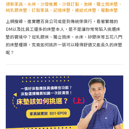
德新家具
、
水床
、
沙發推薦
、
沙發訂製
、
泡綿
、
獨立筒床墊
、
純乳膠床墊
、
訂製家具
、
記憶床墊
、
連結式床墊
、
電動床墊
上網搜尋、進實體百貨公司或是到傳統傢俱行，看著繁雜的
DM以及比員工還多的床墊本人，是不是讓你常常陷入挑選床
墊的窘境中？從乳膠床、獨立筒床、水床、矽膠床等五花八門
的床墊種類，究竟如何挑許一張可以睡得舒適又能長久的床墊
呢？