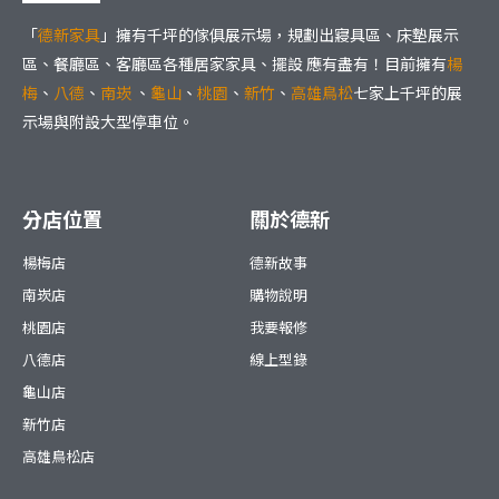
「
德新家具
」擁有千坪的傢俱展示場，規劃出寢具區、床墊展示
區、餐廳區、客廳區各種居家家具、擺設 應有盡有！目前擁有
楊
梅
、
八德
、
南崁
、
龜山
、
桃園
、
新竹
、
高雄鳥松
七家上千坪的展
示場與附設大型停車位。
分店位置
關於德新
楊梅店
德新故事
南崁店
購物說明
桃園店
我要報修
八德店
線上型錄
龜山店
新竹店
高雄鳥松店