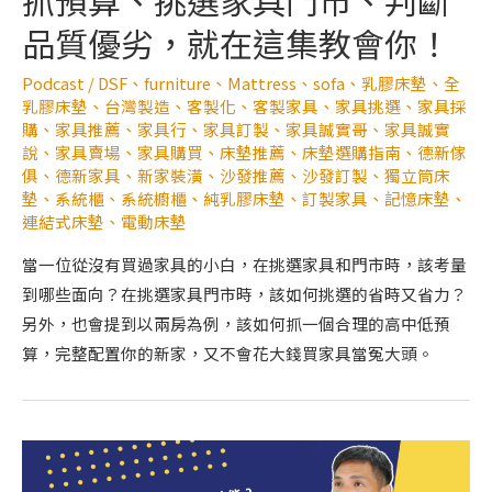
抓預算、挑選家具門市、判斷
品質優劣，就在這集教會你！
Podcast
/
DSF
、
furniture
、
Mattress
、
sofa
、
乳膠床墊
、
全
乳膠床墊
、
台灣製造
、
客製化
、
客製家具
、
家具挑選
、
家具採
購
、
家具推薦
、
家具行
、
家具訂製
、
家具誠實哥
、
家具誠實
說
、
家具賣場
、
家具購買
、
床墊推薦
、
床墊選購指南
、
德新傢
俱
、
德新家具
、
新家裝潢
、
沙發推薦
、
沙發訂製
、
獨立筒床
墊
、
系統櫃
、
系統櫥櫃
、
純乳膠床墊
、
訂製家具
、
記憶床墊
、
連結式床墊
、
電動床墊
當一位從沒有買過家具的小白，在挑選家具和門市時，該考量
到哪些面向？在挑選家具門市時，該如何挑選的省時又省力？
另外，也會提到以兩房為例，該如何抓一個合理的高中低預
算，完整配置你的新家，又不會花大錢買家具當冤大頭。