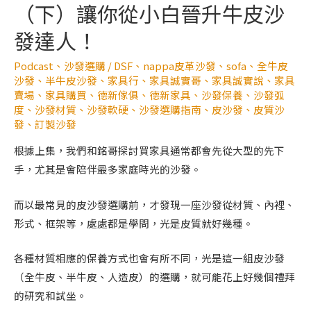
（下）讓你從小白晉升牛皮沙
發達人！
Podcast
、
沙發選購
/
DSF
、
nappa皮革沙發
、
sofa
、
全牛皮
沙發
、
半牛皮沙發
、
家具行
、
家具誠實哥
、
家具誠實說
、
家具
賣場
、
家具購買
、
德新傢俱
、
德新家具
、
沙發保養
、
沙發弧
度
、
沙發材質
、
沙發軟硬
、
沙發選購指南
、
皮沙發
、
皮質沙
發
、
訂製沙發
根據上集，我們和銘哥探討買家具通常都會先從大型的先下
手，尤其是會陪伴最多家庭時光的沙發。
而以最常見的皮沙發選購前，才發現一座沙發從材質、內裡、
形式、框架等，處處都是學問，光是皮質就好幾種。
各種材質相應的保養方式也會有所不同，光是這一組皮沙發
（全牛皮、半牛皮、人造皮）的選購，就可能花上好幾個禮拜
的研究和試坐。