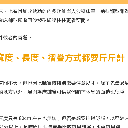
床，也有附加收納功能的多功能單人沙發床等，這些類型雖
從床鋪型態收回沙發型態後往往
更省空間
。
計較者的首選。
寬度、長度、摺疊方式都要斤斤計
空間不大，但也因此購買時
特別需要注意尺寸
，除了先量過
的地方以外，展開為床鋪後可供我們躺下休息的面積也很重
度只有 80cm 左右也無妨；但若是想要睡得舒服，以亞洲
0 公分以上，長時間睡眠時
雙手比較容易開展，也更容易翻