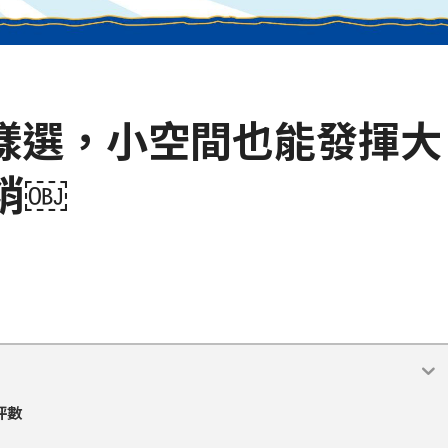
樣選，小空間也能發揮大
銷￼
坪數