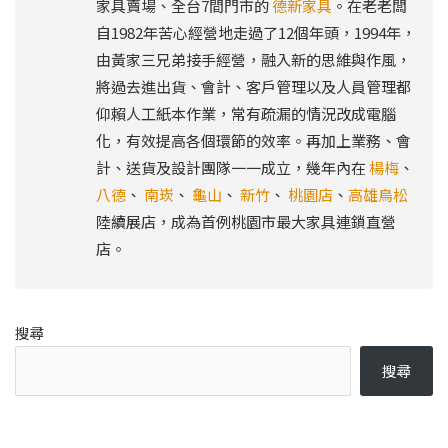
家具賣場、全台7間門市的
德新家具
。在老老闆
自1982年苦心經營地走過了12個年頭，1994年，
由黃家三兄弟接手經營，融入新的思維與作風，
將過去進出貨、會計、客戶管理以及人員管理都
仰賴人工紙本作業，常有疏漏的情況改成電腦
化，有效提高各個環節的效率。再加上業務、會
計、送貨及設計團隊一一成立，幾年內在
楊梅
、
八德
、
南崁
、
龜山
、
新竹
、
桃園店
、
高雄鳥松
陸續展店，成為首例桃園市最大家具連鎖直營
店。
搜尋
搜尋