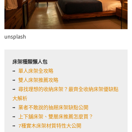
unsplash
床架種類懶人包
➡️ 
單人床架全攻略
➡️ 
雙人床架推薦攻略
➡️ 
尋找理想的收納床架？最齊全收納床架優缺點
大解析
➡️ 
業者不敢說的抽屜床架缺點公開
➡️ 
上下舖床架、雙層床推薦怎麼買？
➡️ 
7種實木床架材質特性大公開