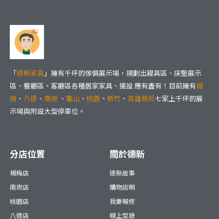
「
德新家具
」擁有千坪的傢俱展示場，規劃出寢具區、床墊展示
區、餐廳區、客廳區各種居家家具、擺設 應有盡有！目前擁有
楊
梅
、
八德
、
南崁
、
龜山
、
桃園
、
新竹
、
高雄鳥松
七家上千坪的展
示場與附設大型停車位。
分店位置
關於德新
楊梅店
德新故事
南崁店
購物說明
桃園店
我要報修
八德店
線上型錄