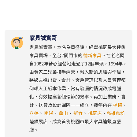
家具誠實哥
家具誠實哥，本名為黃盛銘，經營桃園最大連鎖
家具賣場、全台7間門市的
德新家具
。在老老闆
自1982年苦心經營地走過了12個年頭，1994年，
由黃家三兄弟接手經營，融入新的思維與作風，
將過去進出貨、會計、客戶管理以及人員管理都
仰賴人工紙本作業，常有疏漏的情況改成電腦
化，有效提高各個環節的效率。再加上業務、會
計、送貨及設計團隊一一成立，幾年內在
楊梅
、
八德
、
南崁
、
龜山
、
新竹
、
桃園店
、
高雄鳥松
陸續展店，成為首例桃園市最大家具連鎖直營
店。