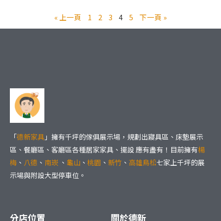
« 上一頁
1
2
3
4
5
下一頁 »
「
德新家具
」擁有千坪的傢俱展示場，規劃出寢具區、床墊展示
區、餐廳區、客廳區各種居家家具、擺設 應有盡有！目前擁有
楊
梅
、
八德
、
南崁
、
龜山
、
桃園
、
新竹
、
高雄鳥松
七家上千坪的展
示場與附設大型停車位。
分店位置
關於德新