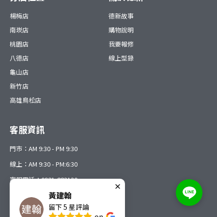
楊梅店
德新故事
南崁店
購物說明
桃園店
我要報修
八德店
線上型錄
龜山店
新竹店
高雄鳥松店
客服資訊
門市：AM 9:30 - PM 9:30
線上：AM 9:30 - PM:6:30
客服電話：0921-883130
黃建翰
留下
5
星評論
on