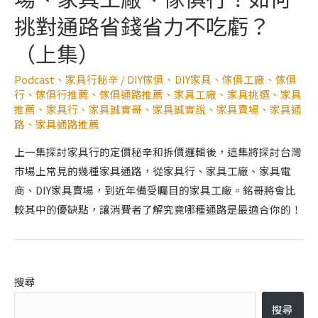
挑對通路省錢省力不吃虧？
（上集）
Podcast
、
家具行秘辛
/
DIY傢俱
、
DIY家具
、
傢俱工廠
、
傢俱
行
、
傢俱行推薦
、
傢俱通路推薦
、
家具工廠
、
家具挑選
、
家具
推薦
、
家具行
、
家具誠實哥
、
家具誠實說
、
家具賣場
、
家具通
路
、
家具通路推薦
上一集探討家具行的定價秘辛和拆價邏輯後，這集將探討台灣
市場上常見的幾種家具通路，從家具行、家具工廠、家具電
商、DIY家具賣場，到近年備受矚目的家具工廠。銘哥將會比
較其中的優缺點，讓消費者了解究竟哪種通路是最適合你的！
搜尋
搜尋