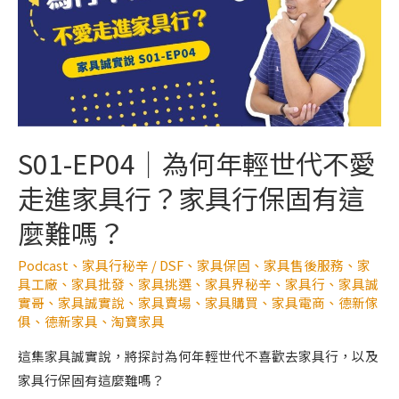
S01-EP04｜為何年輕世代不愛
走進家具行？家具行保固有這
麼難嗎？
Podcast
、
家具行秘辛
/
DSF
、
家具保固
、
家具售後服務
、
家
具工廠
、
家具批發
、
家具挑選
、
家具界秘辛
、
家具行
、
家具誠
實哥
、
家具誠實說
、
家具賣場
、
家具購買
、
家具電商
、
德新傢
俱
、
德新家具
、
淘寶家具
這集家具誠實說，將探討為何年輕世代不喜歡去家具行，以及
家具行保固有這麼難嗎？