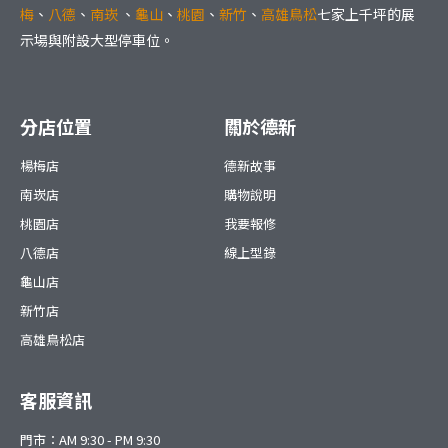
梅
、
八德
、
南崁
、
龜山
、
桃園
、
新竹
、
高雄鳥松
七家上千坪的展
示場與附設大型停車位。
分店位置
關於德新
楊梅店
德新故事
南崁店
購物說明
桃園店
我要報修
八德店
線上型錄
龜山店
新竹店
高雄鳥松店
客服資訊
門市：AM 9:30 - PM 9:30