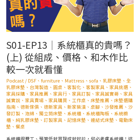
S01-EP13｜系統櫃真的貴嗎？
(上) 從組成、價格、和木作比
較一次就看懂
Podcast
/
DSF
、
furniture
、
Mattress
、
sofa
、
乳膠床墊
、
全
乳膠床墊
、
台灣製造
、
圓桌
、
客製化
、
客製家具
、
家具挑選
、
家具採購
、
家具推薦
、
家具行
、
家具訂製
、
家具誠實哥
、
家具
誠實說
、
家具賣場
、
家具購買
、
工作桌
、
床墊推薦
、
床墊選購
指南
、
德新傢俱
、
德新家具
、
新家裝潢
、
桌腳
、
沙發推薦
、
沙
發訂製
、
泡綿
、
獨立筒床墊
、
系統櫃
、
系統櫃陶板
、
系統櫥
櫃
、
純乳膠床墊
、
訂製家具
、
記憶床墊
、
連結式床墊
、
電動床
墊
、
餐桌
系統櫃很費工、預算低就買現成就好拉，何必考慮系統櫃！這