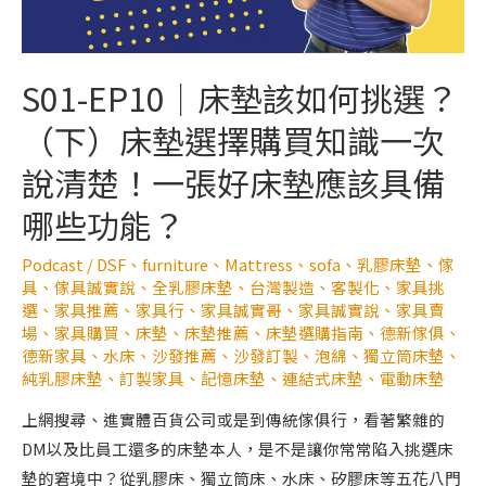
S01-EP10｜床墊該如何挑選？
（下）床墊選擇購買知識一次
說清楚！一張好床墊應該具備
哪些功能？
Podcast
/
DSF
、
furniture
、
Mattress
、
sofa
、
乳膠床墊
、
傢
具
、
傢具誠實說
、
全乳膠床墊
、
台灣製造
、
客製化
、
家具挑
選
、
家具推薦
、
家具行
、
家具誠實哥
、
家具誠實說
、
家具賣
場
、
家具購買
、
床墊
、
床墊推薦
、
床墊選購指南
、
德新傢俱
、
德新家具
、
水床
、
沙發推薦
、
沙發訂製
、
泡綿
、
獨立筒床墊
、
純乳膠床墊
、
訂製家具
、
記憶床墊
、
連結式床墊
、
電動床墊
上網搜尋、進實體百貨公司或是到傳統傢俱行，看著繁雜的
DM以及比員工還多的床墊本人，是不是讓你常常陷入挑選床
墊的窘境中？從乳膠床、獨立筒床、水床、矽膠床等五花八門