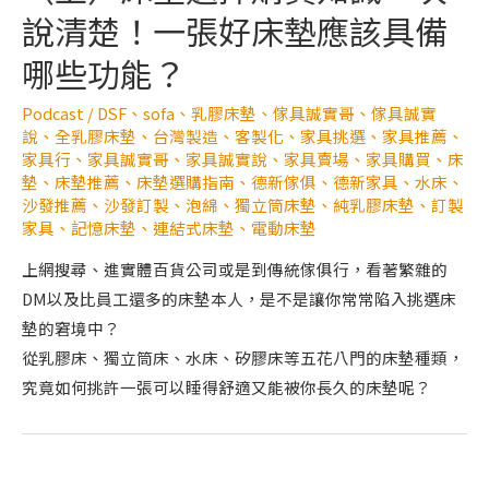
說清楚！一張好床墊應該具備
哪些功能？
Podcast
/
DSF
、
sofa
、
乳膠床墊
、
傢具誠實哥
、
傢具誠實
說
、
全乳膠床墊
、
台灣製造
、
客製化
、
家具挑選
、
家具推薦
、
家具行
、
家具誠實哥
、
家具誠實說
、
家具賣場
、
家具購買
、
床
墊
、
床墊推薦
、
床墊選購指南
、
德新傢俱
、
德新家具
、
水床
、
沙發推薦
、
沙發訂製
、
泡綿
、
獨立筒床墊
、
純乳膠床墊
、
訂製
家具
、
記憶床墊
、
連結式床墊
、
電動床墊
上網搜尋、進實體百貨公司或是到傳統傢俱行，看著繁雜的
DM以及比員工還多的床墊本人，是不是讓你常常陷入挑選床
墊的窘境中？
從乳膠床、獨立筒床、水床、矽膠床等五花八門的床墊種類，
究竟如何挑許一張可以睡得舒適又能被你長久的床墊呢？