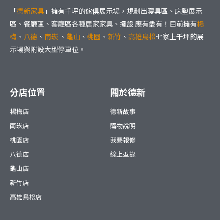
「
德新家具
」擁有千坪的傢俱展示場，規劃出寢具區、床墊展示
區、餐廳區、客廳區各種居家家具、擺設 應有盡有！目前擁有
楊
梅
、
八德
、
南崁
、
龜山
、
桃園
、
新竹
、
高雄鳥松
七家上千坪的展
示場與附設大型停車位。
分店位置
關於德新
楊梅店
德新故事
南崁店
購物說明
桃園店
我要報修
八德店
線上型錄
龜山店
新竹店
高雄鳥松店