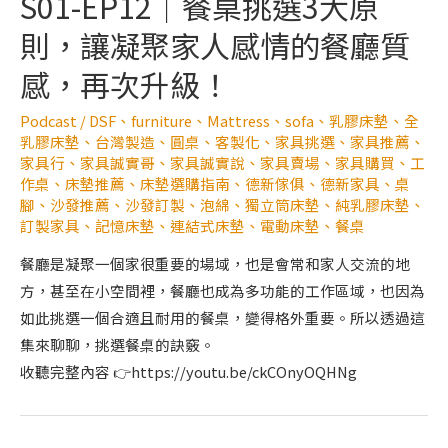
S01-EP12｜餐桌挑選3大原
則，讓凝聚家人感情的餐廳質
感，再次升級！
Podcast
/
DSF
、
furniture
、
Mattress
、
sofa
、
乳膠床墊
、
全
乳膠床墊
、
台灣製造
、
圓桌
、
客製化
、
家具挑選
、
家具推薦
、
家具行
、
家具誠實哥
、
家具誠實說
、
家具賣場
、
家具購買
、
工
作桌
、
床墊推薦
、
床墊選購指南
、
德新傢俱
、
德新家具
、
桌
腳
、
沙發推薦
、
沙發訂製
、
泡綿
、
獨立筒床墊
、
純乳膠床墊
、
訂製家具
、
記憶床墊
、
連結式床墊
、
電動床墊
、
餐桌
餐廳是凝聚一個家很重要的場域，也是會常和家人交流的地
方，甚至在小空間裡，餐廳也成為多功能的工作區域，也因為
如此挑選一個合適且耐用的餐桌，變得格外重要。所以透過這
集來聊聊，挑選餐桌的訣竅。
收聽完整內容 👉https://youtu.be/ckCOnyOQHNg