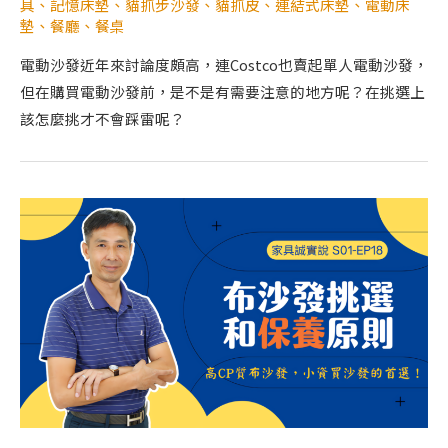
具
、
記憶床墊
、
貓抓步沙發
、
貓抓皮
、
連結式床墊
、
電動床
墊
、
餐廳
、
餐桌
電動沙發近年來討論度頗高，連Costco也賣起單人電動沙發，
但在購買電動沙發前，是不是有需要注意的地方呢？在挑選上
該怎麼挑才不會踩雷呢？