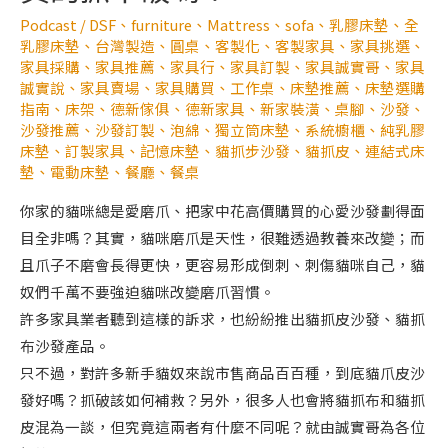
Podcast
/
DSF
、
furniture
、
Mattress
、
sofa
、
乳膠床墊
、
全
乳膠床墊
、
台灣製造
、
圓桌
、
客製化
、
客製家具
、
家具挑選
、
家具採購
、
家具推薦
、
家具行
、
家具訂製
、
家具誠實哥
、
家具
誠實說
、
家具賣場
、
家具購買
、
工作桌
、
床墊推薦
、
床墊選購
指南
、
床架
、
德新傢俱
、
德新家具
、
新家裝潢
、
桌腳
、
沙發
、
沙發推薦
、
沙發訂製
、
泡綿
、
獨立筒床墊
、
系統櫥櫃
、
純乳膠
床墊
、
訂製家具
、
記憶床墊
、
貓抓步沙發
、
貓抓皮
、
連結式床
墊
、
電動床墊
、
餐廳
、
餐桌
你家的貓咪總是愛磨爪、把家中花高價購買的心愛沙發劃得面
目全非嗎？其實，貓咪磨爪是天性，很難透過教養來改變；而
且爪子不磨會長得更快，更容易形成倒刺、刺傷貓咪自己，貓
奴們千萬不要強迫貓咪改變磨爪習慣。
許多家具業者聽到這樣的訴求，也紛紛推出貓抓皮沙發、貓抓
布沙發產品。
只不過，對許多新手貓奴來說市售商品百百種，到底貓爪皮沙
發好嗎？抓破該如何補救？另外，很多人也會將貓抓布和貓抓
皮混為一談，但究竟這兩者有什麼不同呢？就由誠實哥為各位