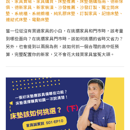
說
、
家具賣場
、
家具購買
、
床墊推薦
、
床墊選購指南
、
德新傢
俱
、
德新家具
、
新家裝潢
、
沙發推薦
、
沙發訂製
、
獨立筒床
墊
、
系統櫃
、
系統櫥櫃
、
純乳膠床墊
、
訂製家具
、
記憶床墊
、
連結式床墊
、
電動床墊
當一位從沒有買過家具的小白，在挑選家具和門市時，該考量
到哪些面向？在挑選家具門市時，該如何挑選的省時又省力？
另外，也會提到以兩房為例，該如何抓一個合理的高中低預
算，完整配置你的新家，又不會花大錢買家具當冤大頭。