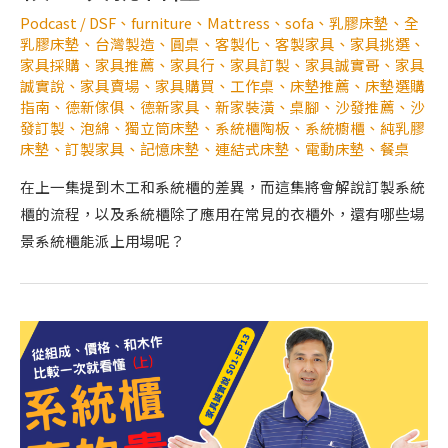
Podcast
/
DSF
、
furniture
、
Mattress
、
sofa
、
乳膠床墊
、
全
乳膠床墊
、
台灣製造
、
圓桌
、
客製化
、
客製家具
、
家具挑選
、
家具採購
、
家具推薦
、
家具行
、
家具訂製
、
家具誠實哥
、
家具
誠實說
、
家具賣場
、
家具購買
、
工作桌
、
床墊推薦
、
床墊選購
指南
、
德新傢俱
、
德新家具
、
新家裝潢
、
桌腳
、
沙發推薦
、
沙
發訂製
、
泡綿
、
獨立筒床墊
、
系統櫃陶板
、
系統櫥櫃
、
純乳膠
床墊
、
訂製家具
、
記憶床墊
、
連結式床墊
、
電動床墊
、
餐桌
在上一集提到木工和系統櫃的差異，而這集將會解說訂製系統
櫃的流程，以及系統櫃除了應用在常見的衣櫃外，還有哪些場
景系統櫃能派上用場呢？