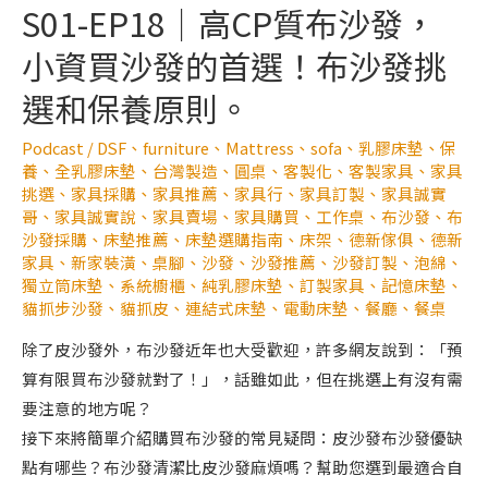
S01-EP18｜高CP質布沙發，
小資買沙發的首選！布沙發挑
選和保養原則。
Podcast
/
DSF
、
furniture
、
Mattress
、
sofa
、
乳膠床墊
、
保
養
、
全乳膠床墊
、
台灣製造
、
圓桌
、
客製化
、
客製家具
、
家具
挑選
、
家具採購
、
家具推薦
、
家具行
、
家具訂製
、
家具誠實
哥
、
家具誠實說
、
家具賣場
、
家具購買
、
工作桌
、
布沙發
、
布
沙發採購
、
床墊推薦
、
床墊選購指南
、
床架
、
德新傢俱
、
德新
家具
、
新家裝潢
、
桌腳
、
沙發
、
沙發推薦
、
沙發訂製
、
泡綿
、
獨立筒床墊
、
系統櫥櫃
、
純乳膠床墊
、
訂製家具
、
記憶床墊
、
貓抓步沙發
、
貓抓皮
、
連結式床墊
、
電動床墊
、
餐廳
、
餐桌
除了皮沙發外，布沙發近年也大受歡迎，許多網友說到：「預
算有限買布沙發就對了！」，話雖如此，但在挑選上有沒有需
要注意的地方呢？
接下來將簡單介紹購買布沙發的常見疑問：皮沙發布沙發優缺
點有哪些？布沙發清潔比皮沙發麻煩嗎？幫助您選到最適合自