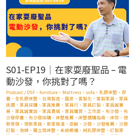
S01-EP19｜在家耍廢聖品 – 電
動沙發，你挑對了嗎？
Podcast
/
DSF
、
furniture
、
Mattress
、
sofa
、
乳膠床墊
、
保
養
、
全乳膠床墊
、
台灣製造
、
圓桌
、
客製化
、
客製家具
、
家具
挑選
、
家具採購
、
家具推薦
、
家具行
、
家具訂製
、
家具誠實
哥
、
家具誠實說
、
家具賣場
、
家具購買
、
工作桌
、
布沙發
、
布
沙發保養
、
布沙發採購
、
床墊推薦
、
床墊選購指南
、
床架
、
德
新傢俱
、
德新家具
、
新家裝潢
、
桌腳
、
沙發
、
沙發推薦
、
沙發
訂製
、
泡綿
、
獨立筒床墊
、
系統櫥櫃
、
純乳膠床墊
、
訂製家