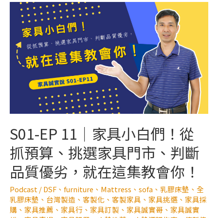
S01-EP 11｜家具小白們！從
抓預算、挑選家具門市、判斷
品質優劣，就在這集教會你！
Podcast
/
DSF
、
furniture
、
Mattress
、
sofa
、
乳膠床墊
、
全
乳膠床墊
、
台灣製造
、
客製化
、
客製家具
、
家具挑選
、
家具採
購
、
家具推薦
、
家具行
、
家具訂製
、
家具誠實哥
、
家具誠實