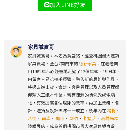
加入LINE好友
家具誠實哥
家具誠實哥，本名為黃盛銘，經營桃園最大連鎖
家具賣場、全台7間門市的
德新家具
。在老老闆
自1982年苦心經營地走過了12個年頭，1994年，
由黃家三兄弟接手經營，融入新的思維與作風，
將過去進出貨、會計、客戶管理以及人員管理都
仰賴人工紙本作業，常有疏漏的情況改成電腦
化，有效提高各個環節的效率。再加上業務、會
計、送貨及設計團隊一一成立，幾年內在
楊梅
、
八德
、
南崁
、
龜山
、
新竹
、
桃園店
、
高雄鳥松
陸續展店，成為首例桃園市最大家具連鎖直營