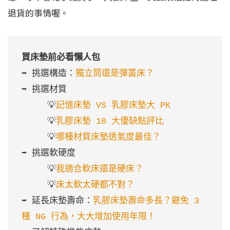
退貨的事情喔。
買床墊前必看懶人包
➡️ 挑選構造：
獨立筒還是彈簧床？
➡️ 挑選材質

     💡
記憶床墊 VS 乳膠床墊大 PK
     💡
乳膠床墊 10 大優缺點評比
     💡
哪種材質床墊透氣度最佳？
➡️ 挑選軟硬度

     💡
我適合軟床還是硬床？
     💡
床太軟太硬都不對？
➡️ 延長床墊壽命：
乳膠床墊壽命多長？避免 3 
種 NG 行為，大大增加使用年限！