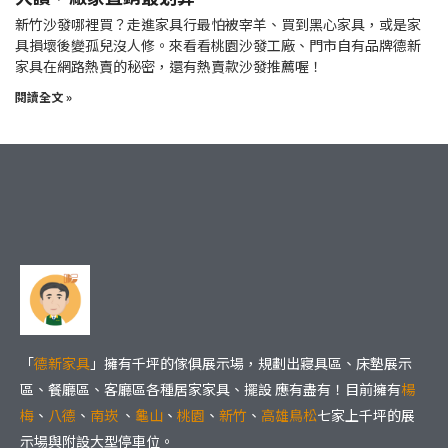
新竹沙發哪裡買？走進家具行最怕被宰羊、買到黑心家具，或是家
具損壞後變孤兒沒人修。來看看桃園沙發工廠、門市自有品牌德新
家具在網路熱賣的秘密，還有熱賣款沙發推薦喔！
閱讀全文 »
「
德新家具
」擁有千坪的傢俱展示場，規劃出寢具區、床墊展示
區、餐廳區、客廳區各種居家家具、擺設 應有盡有！目前擁有
楊
梅
、
八德
、
南崁
、
龜山
、
桃園
、
新竹
、
高雄鳥松
七家上千坪的展
示場與附設大型停車位。