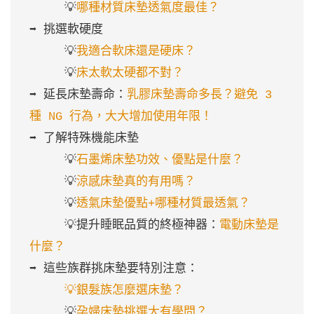
     💡
哪種材質床墊透氣度最佳？
➡️ 挑選軟硬度

     💡
我適合軟床還是硬床？
     💡
床太軟太硬都不對？
➡️ 延長床墊壽命：
乳膠床墊壽命多長？避免 3 
種 NG 行為，大大增加使用年限！
➡️ 了解特殊機能床墊

     💡
石墨烯床墊功效、優點是什麼？
     💡
涼感床墊真的有用嗎？
     💡
透氣床墊優點+哪種材質最透氣？
     💡提升睡眠品質的終極神器：
電動床墊是
什麼？
➡️ 這些族群挑床墊要特別注意：

  💡銀髮族怎麼選床墊？
     💡
孕婦床墊挑選大有學問？