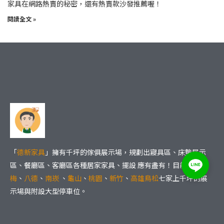
家具在網路熱賣的秘密，還有熱賣款沙發推薦喔！
閱讀全文 »
「
德新家具
」擁有千坪的傢俱展示場，規劃出寢具區、床墊展示
區、餐廳區、客廳區各種居家家具、擺設 應有盡有！目前擁有
楊
梅
、
八德
、
南崁
、
龜山
、
桃園
、
新竹
、
高雄鳥松
七家上千坪的展
示場與附設大型停車位。