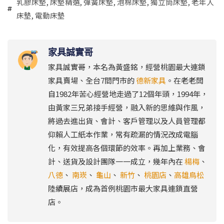
乳膠床墊
,
床墊精選
,
彈簧床墊
,
泡棉床墊
,
獨立筒床墊
,
老年人
床墊
,
電動床墊
家具誠實哥
家具誠實哥，本名為黃盛銘，經營桃園最大連鎖
家具賣場、全台7間門市的
德新家具
。在老老闆
自1982年苦心經營地走過了12個年頭，1994年，
由黃家三兄弟接手經營，融入新的思維與作風，
將過去進出貨、會計、客戶管理以及人員管理都
仰賴人工紙本作業，常有疏漏的情況改成電腦
化，有效提高各個環節的效率。再加上業務、會
計、送貨及設計團隊一一成立，幾年內在
楊梅
、
八德
、
南崁
、
龜山
、
新竹
、
桃園店
、
高雄鳥松
陸續展店，成為首例桃園市最大家具連鎖直營
店。