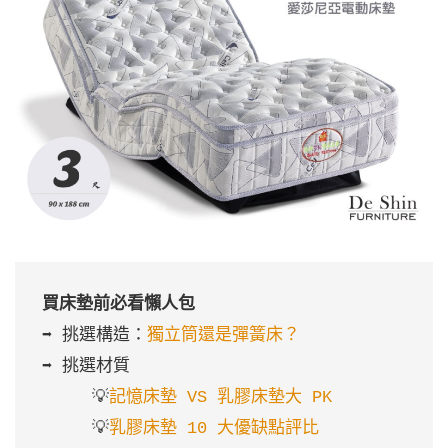
買床墊前必看懶人包
➡️ 挑選構造：
獨立筒還是彈簧床？
➡️ 挑選材質

     💡
記憶床墊 VS 乳膠床墊大 PK
     💡
乳膠床墊 10 大優缺點評比