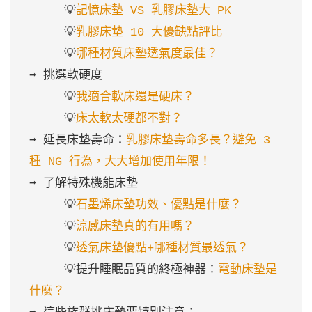
     💡
記憶床墊 VS 乳膠床墊大 PK
     💡
乳膠床墊 10 大優缺點評比
     💡
哪種材質床墊透氣度最佳？
➡️ 挑選軟硬度

     💡
我適合軟床還是硬床？
     💡
床太軟太硬都不對？
➡️ 延長床墊壽命：
乳膠床墊壽命多長？避免 3 
種 NG 行為，大大增加使用年限！
➡️ 了解特殊機能床墊

     💡
石墨烯床墊功效、優點是什麼？
     💡
涼感床墊真的有用嗎？
     💡
透氣床墊優點+哪種材質最透氣？
     💡提升睡眠品質的終極神器：
電動床墊是
什麼？