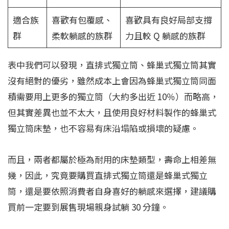
適合族
喜歡有包覆感、
喜歡具有良好局部支撐
群
柔軟躺感的族群
力且較 Q 躺感的族群
表中我們可以發現，直排式獨立筒、蜂巢式獨立筒其實
沒有絕對的優劣，雖然成本上會因為蜂巢式獨立筒同面
積需要用上更多的獨立筒（大約多出近 10％）而略高，
但其實差異也並不太大，且使用良好材料製作的蜂巢式
獨立筒床墊，也不容易有床沿塌陷或損壞的疑慮。
而且，兩者都屬於極為耐用的床墊類型，壽命上相差無
幾，因此，究竟要購買直排式獨立筒還是蜂巢式獨立
筒，還是要依照消費者自身喜好的躺感來選擇，建議購
買前一定要到展售現場親身試躺 30 分鐘。