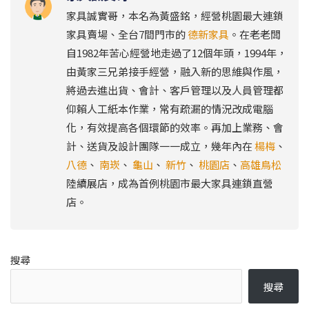
家具誠實哥，本名為黃盛銘，經營桃園最大連鎖
家具賣場、全台7間門市的
德新家具
。在老老闆
自1982年苦心經營地走過了12個年頭，1994年，
由黃家三兄弟接手經營，融入新的思維與作風，
將過去進出貨、會計、客戶管理以及人員管理都
仰賴人工紙本作業，常有疏漏的情況改成電腦
化，有效提高各個環節的效率。再加上業務、會
計、送貨及設計團隊一一成立，幾年內在
楊梅
、
八德
、
南崁
、
龜山
、
新竹
、
桃園店
、
高雄鳥松
陸續展店，成為首例桃園市最大家具連鎖直營
店。
搜尋
搜尋