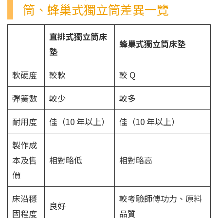
筒、蜂巢式獨立筒差異一覽
直排式獨立筒床
蜂巢式獨立筒床墊
墊
軟硬度
較軟
較 Q
彈簧數
較少
較多
耐用度
佳（10 年以上）
佳（10 年以上）
製作成
本及售
相對略低
相對略高
價
床沿穩
較考驗師傅功力、原料
良好
固程度
品質