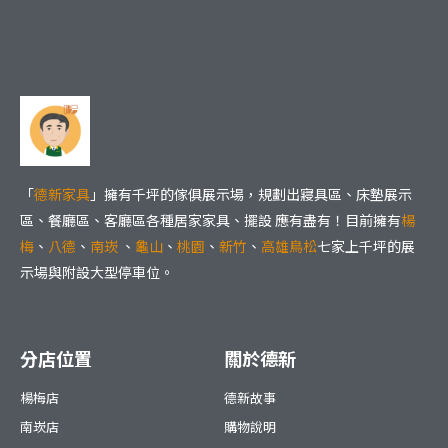
「
德新家具
」擁有千坪的傢俱展示場，規劃出寢具區、床墊展示
區、餐廳區、客廳區各種居家家具、擺設 應有盡有！目前擁有
楊
梅
、
八德
、
南崁
、
龜山
、
桃園
、
新竹
、
高雄鳥松
七家上千坪的展
示場與附設大型停車位。
分店位置
關於德新
楊梅店
德新故事
南崁店
購物說明