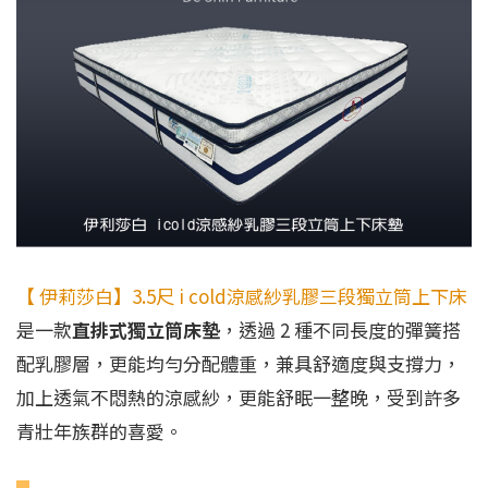
【 伊莉莎白】3.5尺 i cold涼感紗乳膠三段獨立筒上下床
是一款
直排式獨立筒床墊
，透過 2 種不同長度的彈簧搭
配乳膠層，更能均勻分配體重，兼具舒適度與支撐力，
加上透氣不悶熱的涼感紗，更能舒眠一整晚，受到許多
青壯年族群的喜愛。